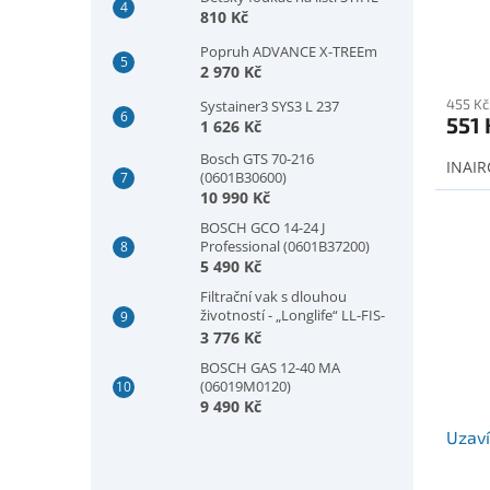
810 Kč
Popruh ADVANCE X-TREEm
2 970 Kč
455 Kč
Systainer3 SYS3 L 237
551 
1 626 Kč
Bosch GTS 70-216
INAIRC
(0601B30600)
10 990 Kč
BOSCH GCO 14-24 J
Professional (0601B37200)
5 490 Kč
Filtrační vak s dlouhou
životností - „Longlife“ LL-FIS-
CT MINI/MIDI-2/CT15
3 776 Kč
BOSCH GAS 12-40 MA
(06019M0120)
9 490 Kč
Uzaví