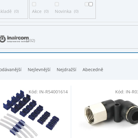
skladě
0
Akce
0
Novinka
0
332
odávanější
Nejlevnější
Nejdražší
Abecedně
Kód:
IN-R54001614
Kód:
IN-R0