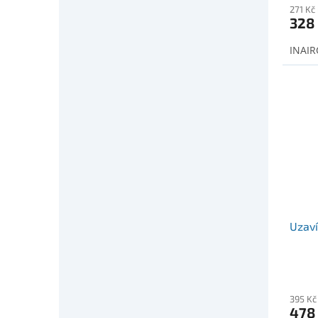
271 Kč
328
INAIRC
Uzaví
395 Kč
478