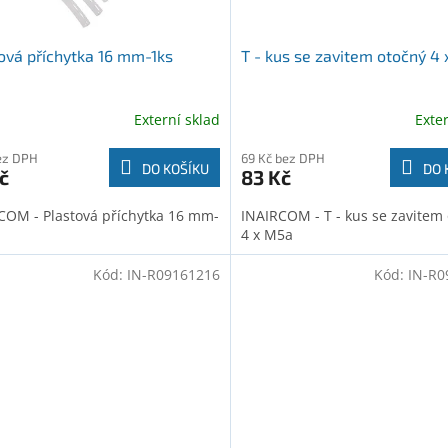
ová příchytka 16 mm-1ks
T - kus se zavitem otočný 4
Externí sklad
Exte
ez DPH
69 Kč bez DPH
DO KOŠÍKU
DO 
č
83 Kč
COM - Plastová příchytka 16 mm-
INAIRCOM - T - kus se zavitem
4 x M5a
Kód:
IN-R09161216
Kód:
IN-R0