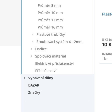
t
Průměr 8 mm
ů
Průměr 10 mm
Plast
Průměr 12 mm
Průměr 16 mm
Plastové trubičky
8 Kč b
Šroubovací systém 4-12mm
10 K
Hadice
INAIR
Spojovací materiál
1ks
Elektrické příslušenství
Příslušenství
Vybavení dílny
BAZAR
Značky