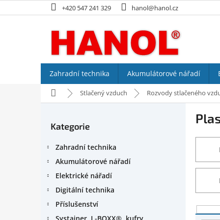
Přejít
+420 547 241 329
hanol@hanol.cz
na
obsah
Zahradní technika
Akumulátorové nářadí
Domů
Stlačený vzduch
Rozvody stlačeného vzd
P
Pla
o
Kategorie
Přeskočit
s
kategorie
t
Zahradní technika
r
a
Akumulátorové nářadí
n
Elektrické nářadí
n
Digitální technika
í
p
Příslušenství
V
a
Systainer, L-BOXX®, kufry