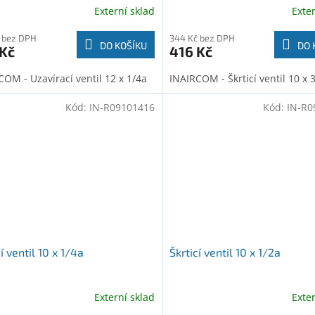
Externí sklad
Exte
 bez DPH
344 Kč bez DPH
DO KOŠÍKU
DO 
 Kč
416 Kč
COM - Uzavírací ventil 12 x 1/4a
INAIRCOM - Škrticí ventil 10 x 
Kód:
IN-R09101416
Kód:
IN-R0
í ventil 10 x 1/4a
Škrticí ventil 10 x 1/2a
Externí sklad
Exte