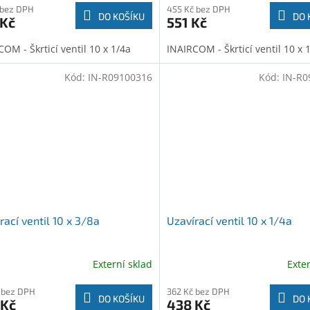
 bez DPH
455 Kč bez DPH
DO KOŠÍKU
DO 
 Kč
551 Kč
OM - Škrticí ventil 10 x 1/4a
INAIRCOM - Škrticí ventil 10 x 
Kód:
IN-R09100316
Kód:
IN-R0
rací ventil 10 x 3/8a
Uzavírací ventil 10 x 1/4a
Externí sklad
Exte
 bez DPH
362 Kč bez DPH
DO KOŠÍKU
DO 
 Kč
438 Kč