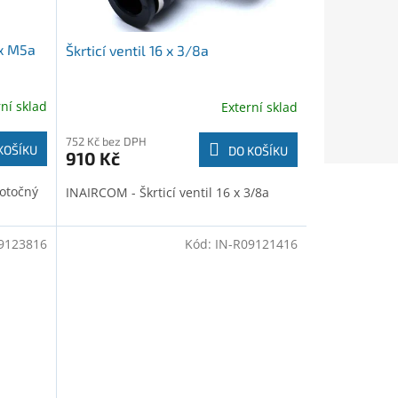
 x M5a
Škrticí ventil 16 x 3/8a
rní sklad
Externí sklad
752 Kč bez DPH
KOŠÍKU
DO KOŠÍKU
910 Kč
 otočný
INAIRCOM - Škrticí ventil 16 x 3/8a
9123816
Kód:
IN-R09121416