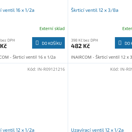
í ventil 16 x 1/2a
Škrticí ventil 12 x 3/8a
Externí sklad
Exte
 bez DPH
398 Kč bez DPH
DO KOŠÍKU
DO 
 Kč
482 Kč
OM - Škrticí ventil 16 x 1/2a
INAIRCOM - Škrticí ventil 12 x 
Kód:
IN-R09121216
Kód:
IN-R0
í ventil 12 x 1/2a
Uzavírací ventil 12 x 1/2a