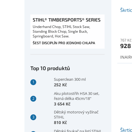
Škrtic
STIHL® TIMBERSPORTS® SERIES
Underhand Chop, STIHL Stock Saw,
Standing Block Chop, Single Buck,
Springboard, Hot Saw.
767 Kč
ŠEST DISCIPLÍN PRO JEDNOHO CHLAPA
928
INAIRC
Top 10 produktů
Superclean 300 ml
252 Kč
Aku plotostřih HSA 30 set,
řezná délka 45cm/18"
3 654 Kč
Dětský motorový vyžínač
STIHL
810 Kč
Škrtic
Dětský foukač na listí STIHL