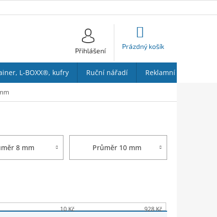
NÁKUPNÍ
KOŠÍK
Prázdný košík
Přihlášení
ainer, L-BOXX®, kufry
Ruční nářadí
Reklamní předměty
 mm
ůměr 8 mm
Průměr 10 mm
10
Kč
928
Kč