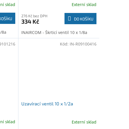
rní sklad
Externí sklad
276 Kč bez DPH
KOŠÍKU
DO KOŠÍKU
334 Kč
3/8a
INAIRCOM - Škrticí ventil 10 x 1/8a
9101216
Kód:
IN-R09100416
Uzavírací ventil 10 x 1/2a
rní sklad
Externí sklad