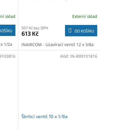
rní sklad
Externí sklad
507 Kč bez DPH
KOŠÍKU
DO KOŠÍKU
613 Kč
 x 1/2a
INAIRCOM - Uzavírací ventil 12 x 3/8a
9103816
Kód:
IN-R09101816
Škrticí ventil 10 x 1/8a