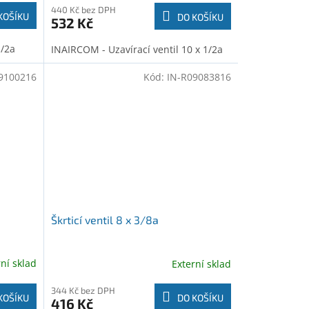
440 Kč bez DPH
KOŠÍKU
DO KOŠÍKU
532 Kč
1/2a
INAIRCOM - Uzavírací ventil 10 x 1/2a
9100216
Kód:
IN-R09083816
Škrticí ventil 8 x 3/8a
rní sklad
Externí sklad
344 Kč bez DPH
KOŠÍKU
DO KOŠÍKU
416 Kč