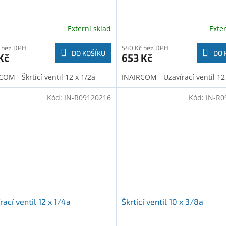
Externí sklad
Exte
 bez DPH
540 Kč bez DPH
DO KOŠÍKU
DO 
Kč
653 Kč
OM - Škrticí ventil 12 x 1/2a
INAIRCOM - Uzavírací ventil 12
Kód:
IN-R09120216
Kód:
IN-R0
rací ventil 12 x 1/4a
Škrticí ventil 10 x 3/8a