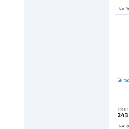
INAIR
Škrtic
201 Kč
243
INAIRC