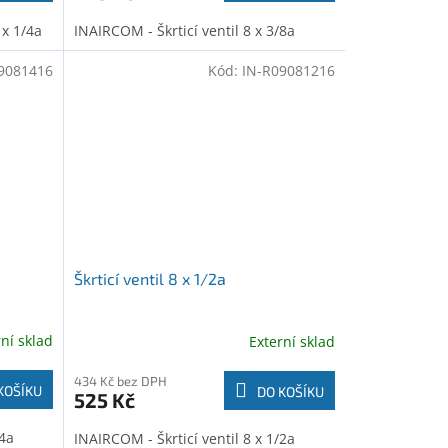
 x 1/4a
INAIRCOM - Škrticí ventil 8 x 3/8a
9081416
Kód:
IN-R09081216
Škrticí ventil 8 x 1/2a
rní sklad
Externí sklad
434 Kč bez DPH
KOŠÍKU
DO KOŠÍKU
525 Kč
/4a
INAIRCOM - Škrticí ventil 8 x 1/2a