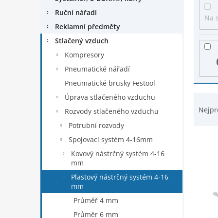
ý
n
p
Ruční nářadí
e
Na 
i
Reklamní předměty
l
s
Stlačený vzduch
p
r
Kompresory
o
Pneumatické nářadí
d
Pneumatické brusky Festool
u
k
Ř
Úprava stlačeného vzduchu
t
a
Nejpr
Rozvody stlačeného vzduchu
ů
z
Potrubní rozvody
e
n
Spojovací systém 4-16mm
í
Kovový nástrčný systém 4-16
p
mm
r
Plastový nástrčný systém 4-16
o
mm
d
Průměř 4 mm
u
k
Průměr 6 mm