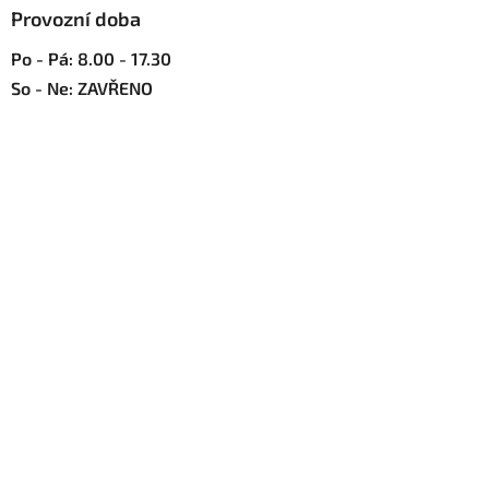
u
Provozní doba
Po - Pá: 8.00 - 17.30
So - Ne: ZAVŘENO