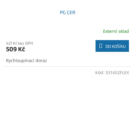
PG CER
Externí sklad
421 Kč bez DPH
DO KOŠÍKU
509 Kč
Rychloupínací doraz
Kód:
531652FLEX