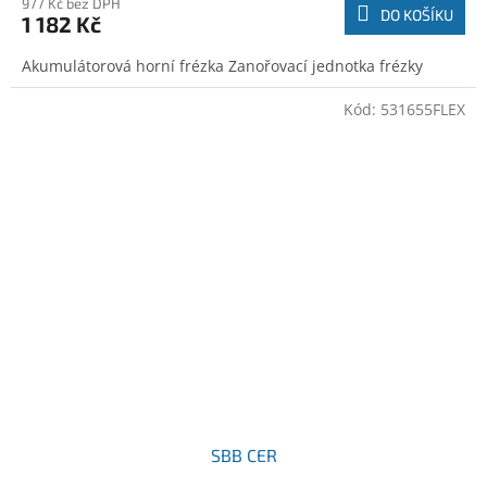
977 Kč bez DPH
DO KOŠÍKU
1 182 Kč
Akumulátorová horní frézka Zanořovací jednotka frézky
Kód:
531655FLEX
SBB CER