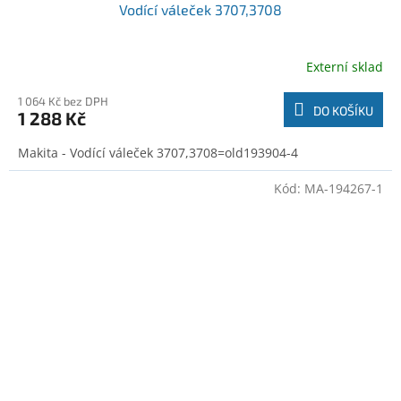
Vodící váleček 3707,3708
Externí sklad
1 064 Kč bez DPH
DO KOŠÍKU
1 288 Kč
Makita - Vodící váleček 3707,3708=old193904-4
Kód:
MA-194267-1