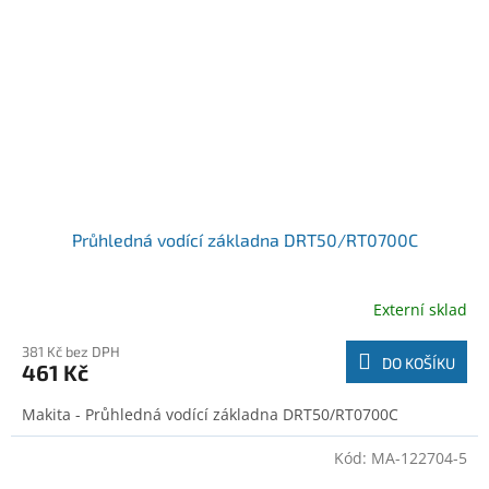
Průhledná vodící základna DRT50/RT0700C
Externí sklad
381 Kč bez DPH
DO KOŠÍKU
461 Kč
Makita - Průhledná vodící základna DRT50/RT0700C
Kód:
MA-122704-5