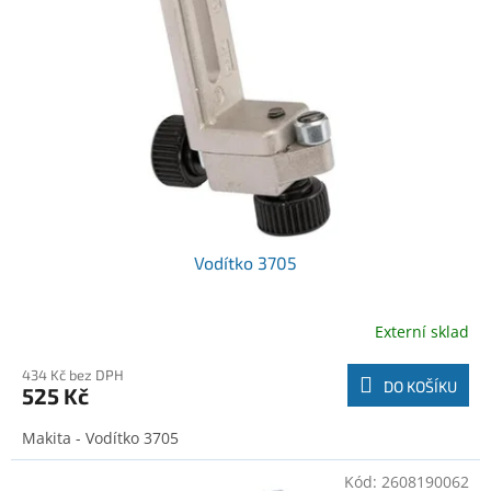
o
t
d
ů
u
k
t
ů
Vodítko 3705
Externí sklad
434 Kč bez DPH
DO KOŠÍKU
525 Kč
Makita - Vodítko 3705
Kód:
2608190062