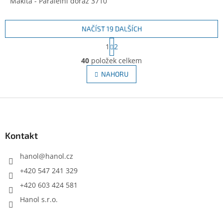
Makita - Paralelní doraz 3710
NAČÍST 19 DALŠÍCH
S
1
2
t
O
r
40
položek celkem
v
á
l
NAHORU
n
á
k
d
o
v
Z
a
á
c
á
n
í
p
í
p
a
Kontakt
r
t
v
í
hanol
@
hanol.cz
k
y
+420 547 241 329
v
+420 603 424 581
ý
p
Hanol s.r.o.
i
s