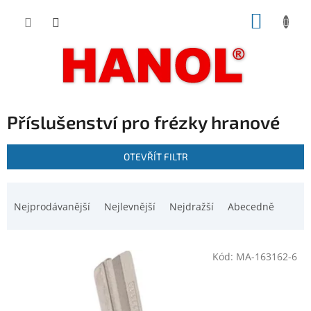
Přejít
NÁKUP
na
obsah
KOŠÍK
Příslušenství pro frézky hranové
V
OTEVŘÍT FILTR
ý
p
Ř
i
a
Nejprodávanější
Nejlevnější
Nejdražší
Abecedně
s
z
p
e
r
n
o
Kód:
MA-163162-6
í
d
p
u
r
k