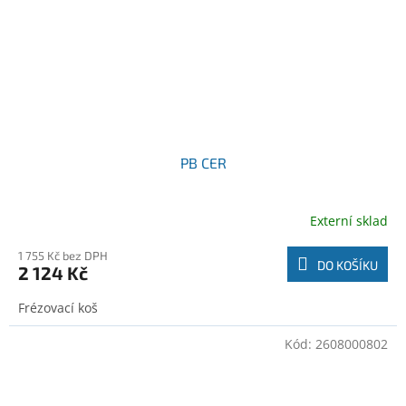
PB CER
Externí sklad
1 755 Kč bez DPH
DO KOŠÍKU
2 124 Kč
Frézovací koš
Kód:
2608000802