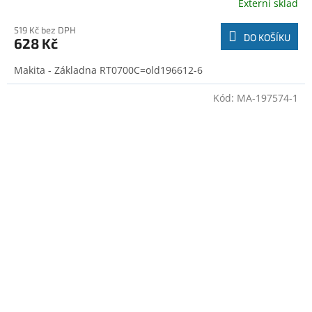
Externí sklad
519 Kč bez DPH
DO KOŠÍKU
628 Kč
Makita - Základna RT0700C=old196612-6
Kód:
MA-197574-1