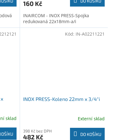
KOŠÍKU
DO KOŠÍKU
160 Kč
odová
INAIRCOM - INOX PRESS-Spojka
redukovaná 22x18mm-a/i
2212121
Kód:
IN-A02211221
 x
INOX PRESS-Koleno 22mm x 3/4"i
rní sklad
Externí sklad
398 Kč bez DPH
KOŠÍKU
DO KOŠÍKU
482 Kč