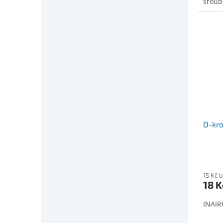
šroub
O-kr
15 Kč 
18 K
INAIR