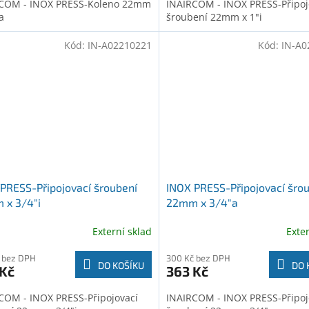
COM - INOX PRESS-Koleno 22mm
INAIRCOM - INOX PRESS-Připoj
a
šroubení 22mm x 1"i
Kód:
IN-A02210221
Kód:
IN-A0
PRESS-Připojovací šroubení
INOX PRESS-Připojovací šro
 x 3/4"i
22mm x 3/4"a
Externí sklad
Exte
 bez DPH
300 Kč bez DPH
DO KOŠÍKU
DO 
 Kč
363 Kč
COM - INOX PRESS-Připojovací
INAIRCOM - INOX PRESS-Připoj