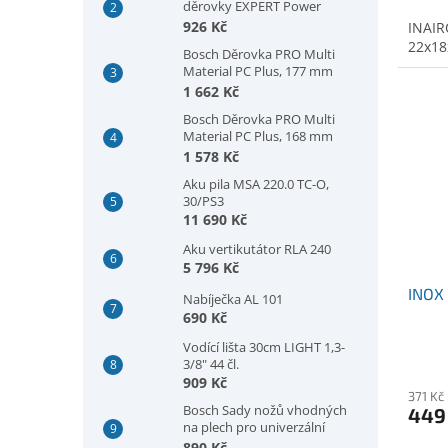
děrovky EXPERT Power
Change Plus, šestihranná
926 Kč
INAIR
stopka 11 mm, 300 mm
22x1
Bosch Děrovka PRO Multi
(2608902032)
Material PC Plus, 177 mm
(2608594421)
1 662 Kč
Bosch Děrovka PRO Multi
Material PC Plus, 168 mm
(2608594420)
1 578 Kč
Aku pila MSA 220.0 TC-O,
30/PS3
11 690 Kč
Aku vertikutátor RLA 240
5 796 Kč
INOX
Nabíječka AL 101
690 Kč
Vodící lišta 30cm LIGHT 1,3-
3/8" 44 čl.
909 Kč
371 Kč
Bosch Sady nožů vhodných
449
na plech pro univerzální
nůžky GSC 2.8, plech, 5 kusů
890 Kč