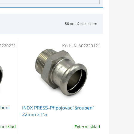
56
položek celkem
2220221
Kód:
IN-A02220121
ubení
INOX PRESS-Připojovací šroubení
22mm x 1"a
rní sklad
Externí sklad