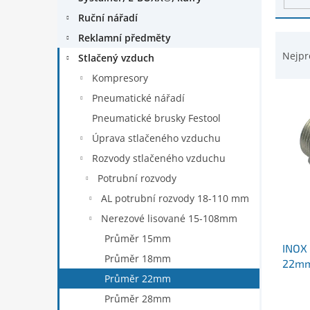
d
n
Ruční nářadí
u
e
k
Ř
Reklamní předměty
l
t
a
Nejpr
Stlačený vzduch
ů
z
Kompresory
e
n
Pneumatické nářadí
í
Pneumatické brusky Festool
p
Úprava stlačeného vzduchu
r
Rozvody stlačeného vzduchu
o
d
Potrubní rozvody
u
AL potrubní rozvody 18-110 mm
k
Nerezové lisované 15-108mm
t
ů
Průměr 15mm
INOX 
Průměr 18mm
22mm
Průměr 22mm
Průměr 28mm