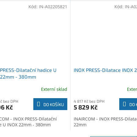
Kód:
IN-A02205821
Kód:
IN-A0
PRESS-Dilatační hadice U
INOX PRESS-Dilatace INOX
 22mm - 380mm
Externí sklad
Exte
Kč bez DPH
4 817 Kč bez DPH
DO KOŠÍKU
DO 
06 Kč
5 829 Kč
COM - INOX PRESS-Dilatační
INAIRCOM - INOX PRESS-Dilat
e U INOX 22mm - 380mm
22mm