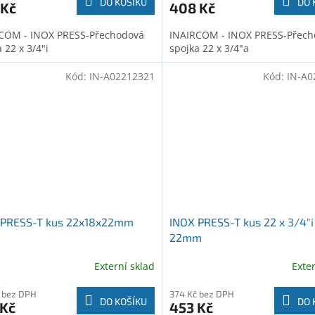
DO KOŠÍKU
DO 
 Kč
408 Kč
COM - INOX PRESS-Přechodová
INAIRCOM - INOX PRESS-Přech
 22 x 3/4"i
spojka 22 x 3/4"a
Kód:
IN-A02212321
Kód:
IN-A0
 PRESS-T kus 22x18x22mm
INOX PRESS-T kus 22 x 3/4"i
22mm
Externí sklad
Exte
 bez DPH
374 Kč bez DPH
DO KOŠÍKU
DO 
 Kč
453 Kč