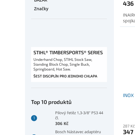
436
Značky
INAIR
spojka
STIHL® TIMBERSPORTS® SERIES
Underhand Chop, STIHL Stock Saw,
Standing Block Chop, Single Buck,
Springboard, Hot Saw.
ŠEST DISCIPLÍN PRO JEDNOHO CHLAPA
INOX
Top 10 produktů
Pilový řetěz 1,3-3/8" PS3 44
čl.
306 Kč
287 Kč
347
Bosch Nástavec adaptéru