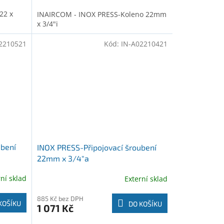
22 x
INAIRCOM - INOX PRESS-Koleno 22mm
x 3/4"i
2210521
Kód:
IN-A02210421
ubení
INOX PRESS-Připojovací šroubení
22mm x 3/4"a
rní sklad
Externí sklad
885 Kč bez DPH
KOŠÍKU
DO KOŠÍKU
1 071 Kč