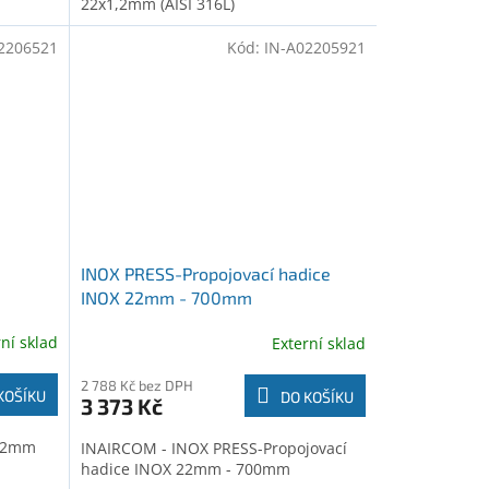
22x1,2mm (AISI 316L)
2206521
Kód:
IN-A02205921
INOX PRESS-Propojovací hadice
INOX 22mm - 700mm
rní sklad
Externí sklad
2 788 Kč bez DPH
KOŠÍKU
DO KOŠÍKU
3 373 Kč
 22mm
INAIRCOM - INOX PRESS-Propojovací
hadice INOX 22mm - 700mm