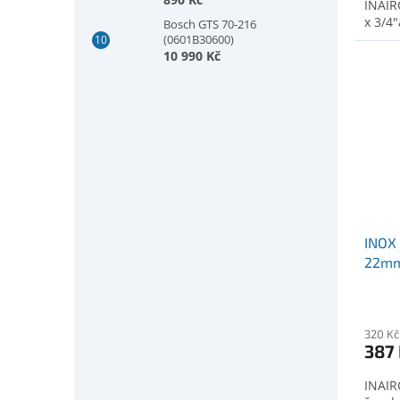
INAIR
(2607010025)
x 3/4"
Bosch GTS 70-216
(0601B30600)
10 990 Kč
INOX 
22mm
320 Kč
387
INAIR