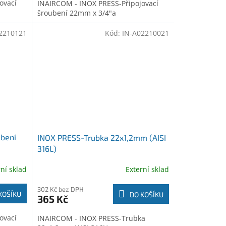
ovací
INAIRCOM - INOX PRESS-Připojovací
šroubení 22mm x 3/4"a
2210121
Kód:
IN-A02210021
ubení
INOX PRESS-Trubka 22x1,2mm (AISI
316L)
rní sklad
Externí sklad
302 Kč bez DPH
KOŠÍKU
DO KOŠÍKU
365 Kč
ovací
INAIRCOM - INOX PRESS-Trubka