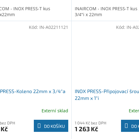
COM - INOX PRESS-T kus
INAIRCOM - INOX PRESS-T kus 
8x22mm
3/4"i x 22mm
Kód:
IN-A02211121
Kód:
IN-A0
 PRESS-Koleno 22mm x 3/4"a
INOX PRESS-Připojovací šro
22mm x 1"i
Externí sklad
Exte
 bez DPH
1 044 Kč bez DPH
DO KOŠÍKU
DO 
 Kč
1 263 Kč