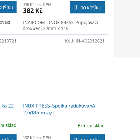
316 Kč bez DPH
KOŠÍKU
DO KOŠÍKU
382 Kč
ovací
INAIRCOM - INOX PRESS-Připojovací
šroubení 22mm x 1"a
2213721
Kód:
IN-A02212621
jka 22
INOX PRESS-Spojka redukovaná
22x18mm-a/i
rní sklad
Externí sklad
132 Kč bez DPH