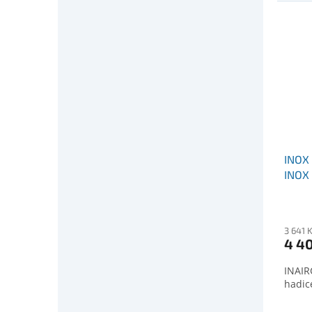
INOX 
INOX
3 641 
4 4
INAIR
hadic