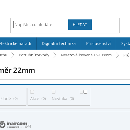
HLEDAT
Elektrické nářadí
Digitální technika
Příslušenství
Syst
uchu
Potrubní rozvody
Nerezové lisované 15-108mm
Pr
měr 22mm
skladě
0
Akce
0
Novinka
0
56