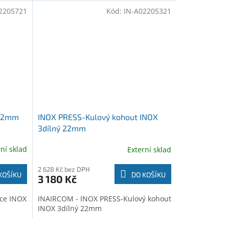
2205721
Kód:
IN-A02205321
 22mm
INOX PRESS-Kulový kohout INOX
3dílný 22mm
rní sklad
Externí sklad
2 628 Kč bez DPH
KOŠÍKU
DO KOŠÍKU
3 180 Kč
ace INOX
INAIRCOM - INOX PRESS-Kulový kohout
INOX 3dílný 22mm