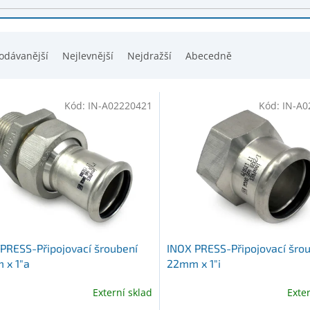
odávanější
Nejlevnější
Nejdražší
Abecedně
Kód:
IN-A02220421
Kód:
IN-A0
PRESS-Připojovací šroubení
INOX PRESS-Připojovací šro
 x 1"a
22mm x 1"i
Externí sklad
Exte