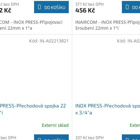
Kč bez DPH
377 Kč bez DPH
DO KOŠÍKU
DO 
2 Kč
456 Kč
COM - INOX PRESS-Připojovací
INAIRCOM - INOX PRESS-Připoj
ení 22mm x 1"a
šroubení 22mm x 1"i
Kód:
IN-A02213821
Kód:
IN-A0
 PRESS-Přechodová spojka 22
INOX PRESS-Přechodová spo
"i
x 3/4"a
Externí sklad
Exte
 bez DPH
337 Kč bez DPH