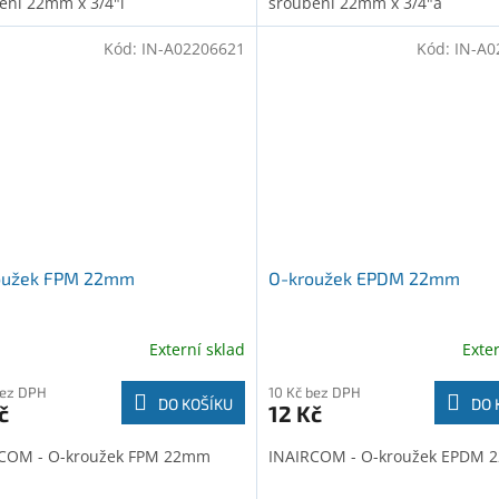
ení 22mm x 3/4"i
šroubení 22mm x 3/4"a
Kód:
IN-A02206621
Kód:
IN-A0
oužek FPM 22mm
O-kroužek EPDM 22mm
Externí sklad
Exte
bez DPH
10 Kč bez DPH
DO KOŠÍKU
DO 
č
12 Kč
COM - O-kroužek FPM 22mm
INAIRCOM - O-kroužek EPDM