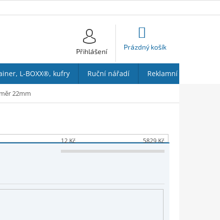
NÁKUPNÍ
KOŠÍK
Prázdný košík
Přihlášení
ainer, L-BOXX®, kufry
Ruční nářadí
Reklamní předměty
ůměr 22mm
12
Kč
5829
Kč