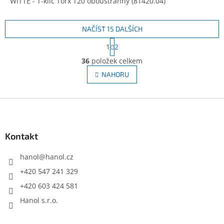
WITTE - T-klíč Torx T20 oboustranný (81420.04)
NAČÍST 15 DALŠÍCH
S
1
2
t
O
r
36
položek celkem
v
á
l
NAHORU
n
á
k
d
o
v
Z
a
á
c
á
n
í
p
í
p
a
Kontakt
r
t
v
í
hanol
@
hanol.cz
k
y
+420 547 241 329
v
+420 603 424 581
ý
p
Hanol s.r.o.
i
s