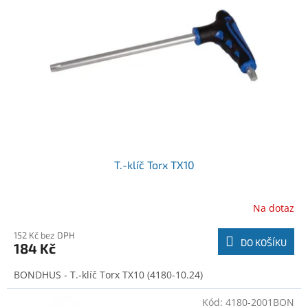
o
t
d
ů
u
k
t
ů
T.-klíč Torx TX10
Na dotaz
152 Kč bez DPH
DO KOŠÍKU
184 Kč
BONDHUS - T.-klíč Torx TX10 (4180-10.24)
Kód:
4180-2001BON