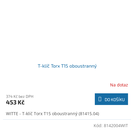
T-klíč Torx T15 oboustranný
Na dotaz
374 Kč bez DPH
DO KOŠÍKU
453 Kč
WITTE - T-klíč Torx T15 oboustranný (81415.04)
Kód:
8142004WIT