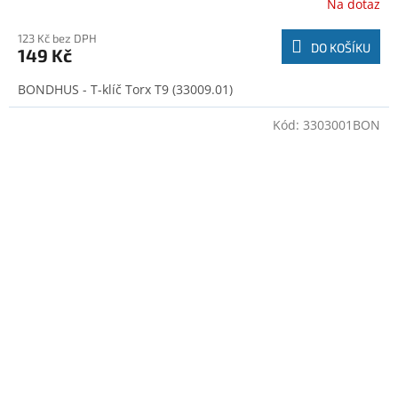
Na dotaz
123 Kč bez DPH
DO KOŠÍKU
149 Kč
BONDHUS - T-klíč Torx T9 (33009.01)
Kód:
3303001BON