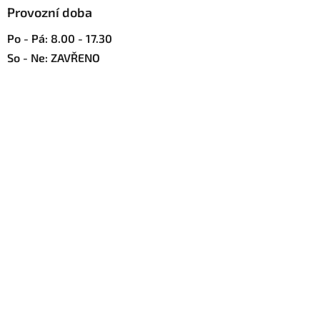
u
Provozní doba
Po - Pá: 8.00 - 17.30
So - Ne: ZAVŘENO