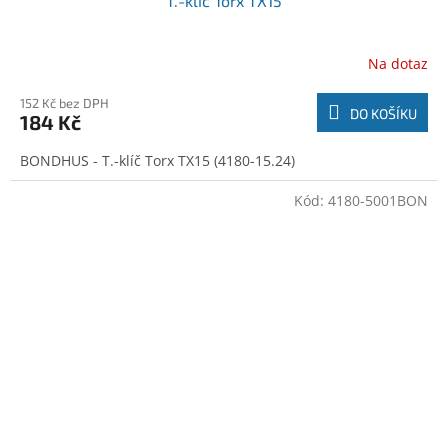
T.-klíč Torx TX15
Na dotaz
152 Kč bez DPH
DO KOŠÍKU
184 Kč
BONDHUS - T.-klíč Torx TX15 (4180-15.24)
Kód:
4180-5001BON