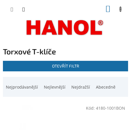
Přejít
NÁKUP
na
obsah
KOŠÍK
Torxové T-klíče
V
OTEVŘÍT FILTR
ý
p
Ř
i
a
Nejprodávanější
Nejlevnější
Nejdražší
Abecedně
s
z
p
e
r
n
o
Kód:
4180-1001BON
í
d
p
u
r
k