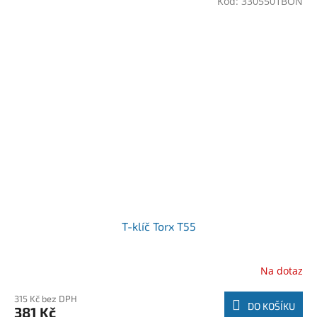
Kód:
3305501BON
T-klíč Torx T55
Na dotaz
315 Kč bez DPH
DO KOŠÍKU
381 Kč