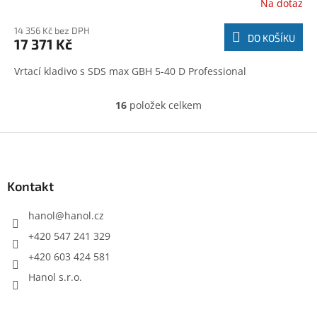
Na dotaz
14 356 Kč bez DPH
DO KOŠÍKU
17 371 Kč
Vrtací kladivo s SDS max GBH 5-40 D Professional
16
položek celkem
O
v
l
Z
á
á
d
p
a
a
Kontakt
c
t
í
í
hanol
@
hanol.cz
p
r
+420 547 241 329
v
+420 603 424 581
k
y
Hanol s.r.o.
v
ý
p