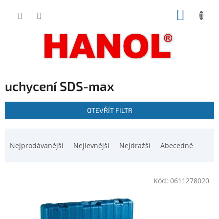
Přejít
NÁKUP
na
obsah
KOŠÍK
uchycení SDS-max
V
OTEVŘÍT FILTR
ý
p
Ř
i
a
Nejprodávanější
Nejlevnější
Nejdražší
Abecedně
s
z
p
e
r
n
o
Kód:
0611278020
í
d
p
u
r
k