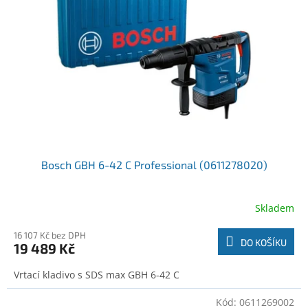
o
t
d
ů
u
k
t
ů
Bosch GBH 6-42 C Professional (0611278020)
Skladem
16 107 Kč bez DPH
DO KOŠÍKU
19 489 Kč
Vrtací kladivo s SDS max GBH 6-42 C
Kód:
0611269002