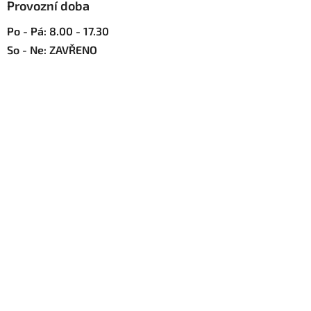
Provozní doba
i
s
Po - Pá: 8.00 - 17.30
u
So - Ne: ZAVŘENO