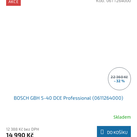
Kód:
0611264000
AKCE
22 360 Kč
–32 %
BOSCH GBH 5-40 DCE Professional (0611264000)
Skladem
12 388 Kč bez DPH
DO KOŠÍKU
14 990 Kč