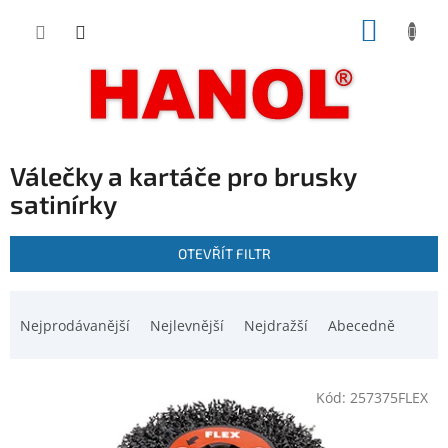
Přejít
NÁKUP
na
obsah
KOŠÍK
Válečky a kartáče pro brusky
satinírky
V
OTEVŘÍT FILTR
ý
p
Ř
i
a
Nejprodávanější
Nejlevnější
Nejdražší
Abecedně
s
z
p
e
r
n
o
Kód:
257375FLEX
í
d
p
u