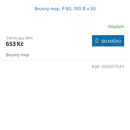
Brusný mop, P 80, 100 Ø x 50
Skladem
540 Kč bez DPH
DO KOŠÍKU
653 Kč
Brusný mop
Kód:
250501FLEX