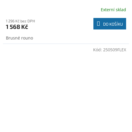
Externí sklad
1 296 Kč bez DPH
DO KOŠÍKU
1 568 Kč
Brusné rouno
Kód:
250509FLEX