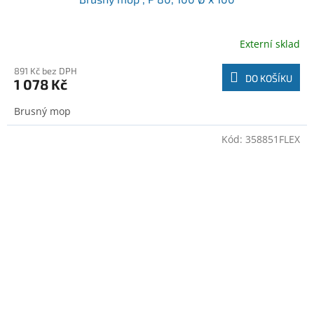
Externí sklad
891 Kč bez DPH
DO KOŠÍKU
1 078 Kč
Brusný mop
Kód:
358851FLEX