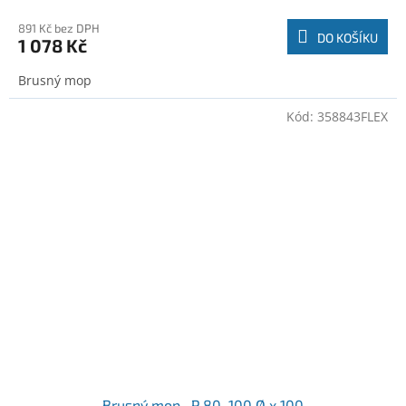
891 Kč bez DPH
DO KOŠÍKU
1 078 Kč
Brusný mop
Kód:
358843FLEX
Brusný mop , P 80, 100 Ø x 100