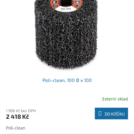
r
k
o
t
d
ů
u
k
t
ů
Poli-clean, 100 Ø x 100
Externí sklad
1 998 Kč bez DPH
DO KOŠÍKU
2 418 Kč
Poli-clean