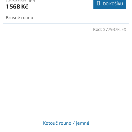
1 296 Kč bez DPH
DO KOŠÍKU
1 568 Kč
Brusné rouno
Kód:
377937FLEX
Kotouč rouno / jemné