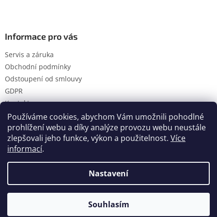
Informace pro vás
Servis a záruka
Obchodní podmínky
Odstoupení od smlouvy
GDPR
Kontakty
Používáme cookies, abychom Vám umožnili pohodlné
prohlížení webu a díky analýze provozu webu neustále
zlepšovali jeho funkce, výkon a použitelnost.
Více
Vytvořil Shoptet
informací
.
Nastavení
Copyright 2026
Hanol s.r.o.
. Všechna práva vyhrazena.
Upravit nastavení cookies
Souhlasím