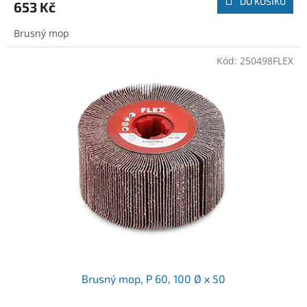
DO KOŠÍKU
653 Kč
Brusný mop
Kód:
250498FLEX
Brusný mop, P 60, 100 Ø x 50