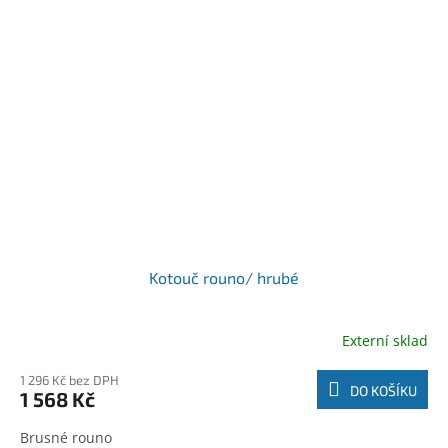
Kotouč rouno/ hrubé
Externí sklad
1 296 Kč bez DPH
DO KOŠÍKU
1 568 Kč
Brusné rouno