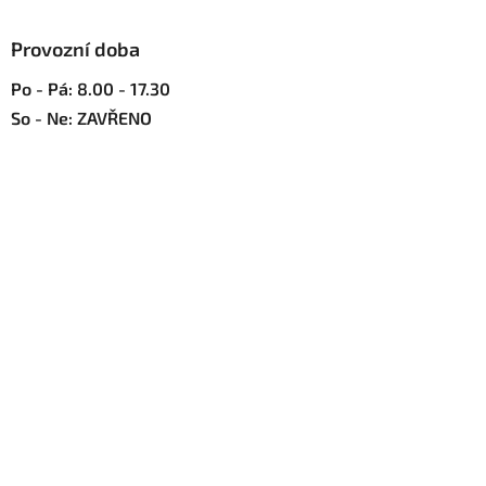
s
u
Provozní doba
Po - Pá: 8.00 - 17.30
So - Ne: ZAVŘENO