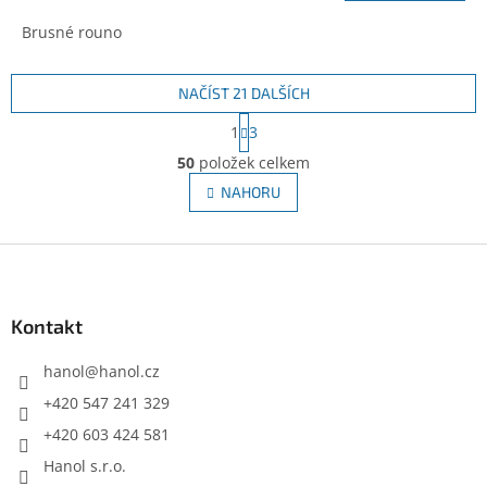
Brusné rouno
NAČÍST 21 DALŠÍCH
S
1
3
t
O
r
50
položek celkem
v
á
l
NAHORU
n
á
k
d
o
v
Z
a
á
c
á
n
í
p
í
p
a
Kontakt
r
t
v
í
hanol
@
hanol.cz
k
y
+420 547 241 329
v
+420 603 424 581
ý
p
Hanol s.r.o.
i