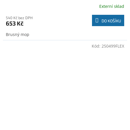
Externí sklad
540 Kč bez DPH
DO KOŠÍKU
653 Kč
Brusný mop
Kód:
250499FLEX