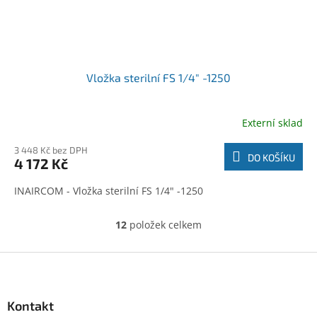
Vložka sterilní FS 1/4" -1250
Externí sklad
3 448 Kč bez DPH
DO KOŠÍKU
4 172 Kč
INAIRCOM - Vložka sterilní FS 1/4" -1250
12
položek celkem
O
v
l
Z
á
á
d
p
a
a
Kontakt
c