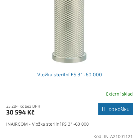
o
t
d
ů
u
k
t
ů
Vložka sterilní FS 3" -60 000
Externí sklad
25 284 Kč bez DPH
DO KOŠÍKU
30 594 Kč
INAIRCOM - Vložka sterilní FS 3" -60 000
Kód:
IN-A21001121