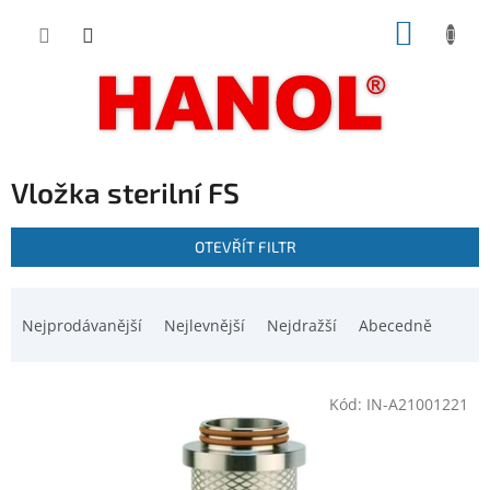
Přejít
NÁKUP
na
obsah
KOŠÍK
Vložka sterilní FS
V
OTEVŘÍT FILTR
ý
p
Ř
i
a
Nejprodávanější
Nejlevnější
Nejdražší
Abecedně
s
z
p
e
r
n
o
Kód:
IN-A21001221
í
d
p
u
r
k