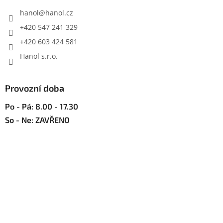
t
í
í
hanol
@
hanol.cz
p
r
+420 547 241 329
v
+420 603 424 581
k
y
Hanol s.r.o.
v
ý
p
Provozní doba
i
s
Po - Pá: 8.00 - 17.30
u
So - Ne: ZAVŘENO