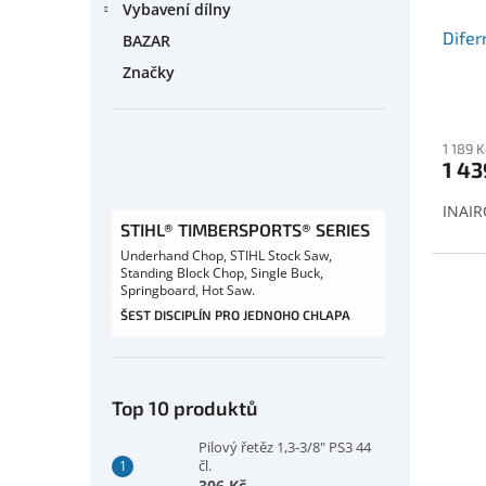
Vybavení dílny
Difer
BAZAR
Značky
1 189 
1 43
INAIR
STIHL® TIMBERSPORTS® SERIES
Underhand Chop, STIHL Stock Saw,
Standing Block Chop, Single Buck,
Springboard, Hot Saw.
ŠEST DISCIPLÍN PRO JEDNOHO CHLAPA
Top 10 produktů
Pilový řetěz 1,3-3/8" PS3 44
čl.
306 Kč