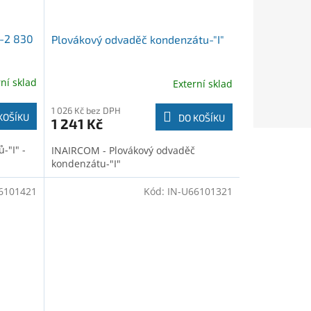
7-2 830
Plovákový odvaděč kondenzátu-"I"
rní sklad
Externí sklad
1 026 Kč bez DPH
KOŠÍKU
DO KOŠÍKU
1 241 Kč
-"I" -
INAIRCOM - Plovákový odvaděč
kondenzátu-"I"
6101421
Kód:
IN-U66101321