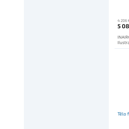
4 206 
5 08
INAIRC
Ilustr
Tělo f