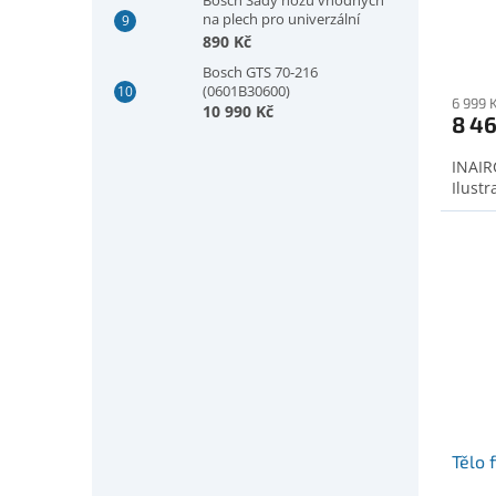
na plech pro univerzální
nůžky GSC 2.8, plech, 5 kusů
890 Kč
(2607010025)
Bosch GTS 70-216
(0601B30600)
6 999 
10 990 Kč
8 46
INAIRC
Ilustr
Tělo f