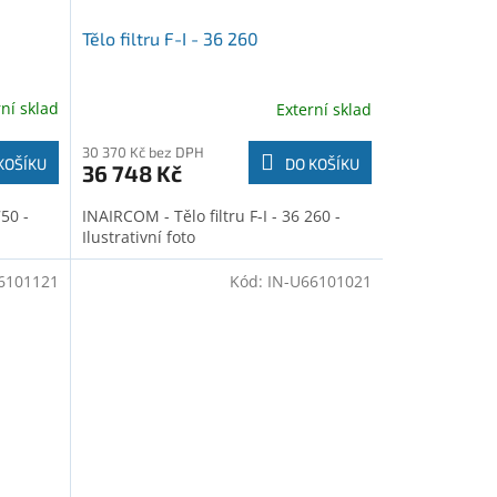
Tělo filtru F-I - 36 260
rní sklad
Externí sklad
30 370 Kč bez DPH
KOŠÍKU
DO KOŠÍKU
36 748 Kč
750 -
INAIRCOM - Tělo filtru F-I - 36 260 -
Ilustrativní foto
6101121
Kód:
IN-U66101021