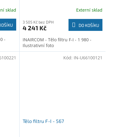
rní sklad
Externí sklad
3 505 Kč bez DPH
KOŠÍKU
DO KOŠÍKU
4 241 Kč
0 -
INAIRCOM - Tělo filtru F-I - 1 980 -
Ilustrativní foto
6100221
Kód:
IN-U66100121
Tělo filtru F-I - 567