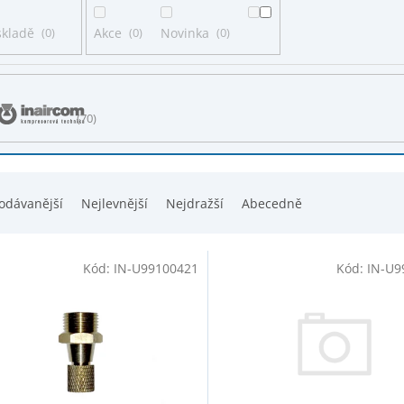
skladě
0
Akce
0
Novinka
0
70
odávanější
Nejlevnější
Nejdražší
Abecedně
Kód:
IN-U99100421
Kód:
IN-U9