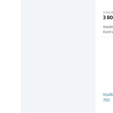
3 143 
3 80
INAIRC
Ilustr
Vložk
750