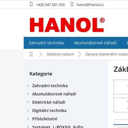
Přejít
+420 547 241 329
hanol@hanol.cz
na
obsah
Zahradní technika
Akumulátorové nářadí
Domů
Stlačený vzduch
Úprava stlačeného vzdu
P
Zák
o
Kategorie
Přeskočit
s
kategorie
t
Zahradní technika
r
a
Akumulátorové nářadí
n
Elektrické nářadí
n
Digitální technika
í
p
Příslušenství
V
a
Systainer, L-BOXX®, kufry