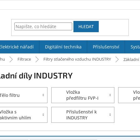
HLEDAT
Elektrické nářadí
Digitální technika
Příslušenství
Syst
chu
Filtrace
Filtry stlačeného vzduchu INDUSTRY
Základní
ladní díly INDUSTRY
Vložka
Vlo
Tělo filtru
předfiltru FVP-I
pře
3 µm
1 
Vložka s
Příslušenství k
aktivním uhlím
INDUSTRY
FVA-I