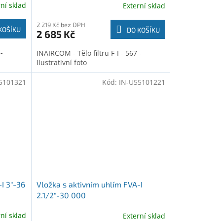
rní sklad
Externí sklad
2 219 Kč bez DPH
KOŠÍKU
DO KOŠÍKU
2 685 Kč
-
INAIRCOM - Tělo filtru F-I - 567 -
Ilustrativní foto
5101321
Kód:
IN-U55101221
I 3"-36
Vložka s aktivním uhlím FVA-I
2.1/2"-30 000
rní sklad
Externí sklad