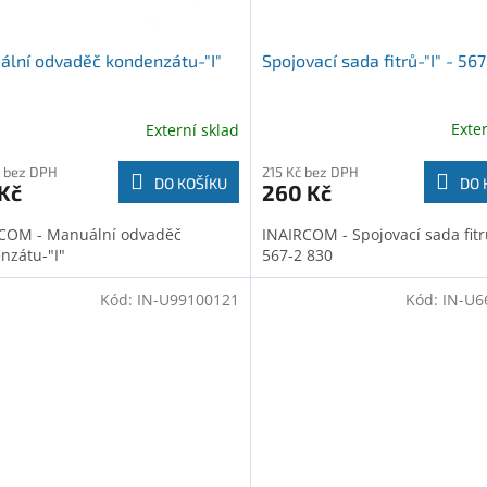
Spojovací sada fitrů-"I" - 56
lní odvaděč kondenzátu-"I"
Exte
Externí sklad
215 Kč bez DPH
 bez DPH
DO 
DO KOŠÍKU
260 Kč
Kč
INAIRCOM - Spojovací sada fitrů
COM - Manuální odvaděč
567-2 830
nzátu-"I"
Kód:
IN-U99100121
Kód:
IN-U6