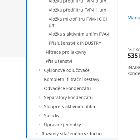
Vložka předfiltru FVP-I 3 µm
t
Vložka předfiltru FVP-I 1 µm
ů
Manuá
Vložka mikrofiltru FVM-I 0,01
µm
Vložka s aktivním uhlím FVA-I
Příslušenství k INDUSTRY
442 Kč
Filtrace pro lakovny
535 
Příslušenství
INAIR
Cyklonové odlučovače
konde
Kompletní filtrační sestavy
Odvaděče kondenzátu
Separátory kondenzátu
Sloupce s aktivním uhlím
Sušičky
Úpravné jednotky
Rozvody stlačeného vzduchu