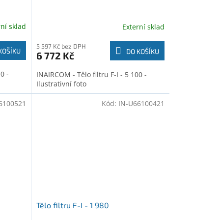
rní sklad
Externí sklad
5 597 Kč bez DPH
KOŠÍKU
DO KOŠÍKU
6 772 Kč
0 -
INAIRCOM - Tělo filtru F-I - 5 100 -
Ilustrativní foto
6100521
Kód:
IN-U66100421
Tělo filtru F-I - 1 980