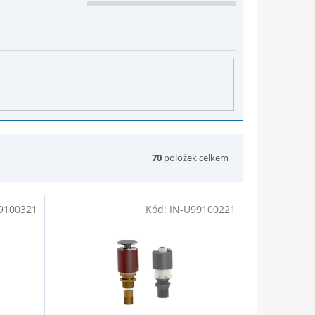
70
položek celkem
9100321
Kód:
IN-U99100221