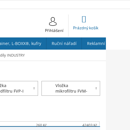
NÁKUPNÍ
KOŠÍK
Prázdný košík
Přihlášení
ainer, L-BOXX®, kufry
Ruční nářadí
Reklamní předměty
 díly INDUSTRY
žka
Vložka
dfiltru FVP-I
mikrofiltru FVM-
µm
I 0,01 µm
260
Kč
42403
Kč