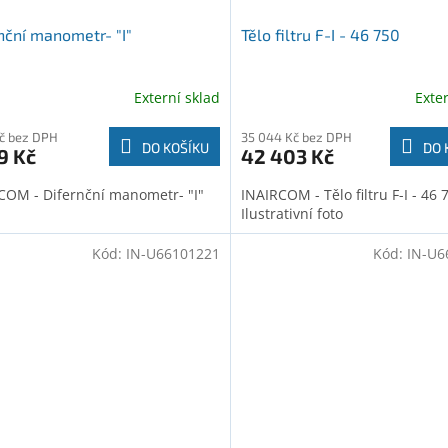
nční manometr- "I"
Tělo filtru F-I - 46 750
Externí sklad
Exte
Kč bez DPH
35 044 Kč bez DPH
DO KOŠÍKU
DO 
9 Kč
42 403 Kč
COM - Difernční manometr- "I"
INAIRCOM - Tělo filtru F-I - 46 
Ilustrativní foto
Kód:
IN-U66101221
Kód:
IN-U6