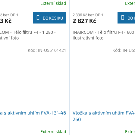
Externí sklad
Exte
Kč bez DPH
2 336 Kč bez DPH
DO KOŠÍKU
DO 
3 Kč
2 827 Kč
OM - Tělo filtru F-I - 1 280 -
INAIRCOM - Tělo filtru F-I - 600 
ativní foto
Ilustrativní foto
Kód:
IN-U55101421
Kód:
IN-U5
a s aktivním uhlím FVA-I 3"-46
Vložka s aktivním uhlím FVA-
260
Externí sklad
Exte