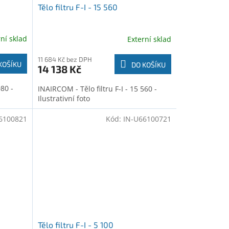
Tělo filtru F-I - 15 560
rní sklad
Externí sklad
11 684 Kč bez DPH
KOŠÍKU
DO KOŠÍKU
14 138 Kč
080 -
INAIRCOM - Tělo filtru F-I - 15 560 -
Ilustrativní foto
6100821
Kód:
IN-U66100721
Tělo filtru F-I - 5 100