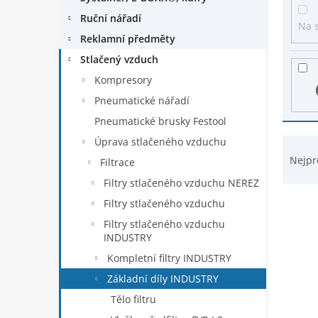
ý
n
p
Ruční nářadí
e
Na 
i
Reklamní předměty
l
s
Stlačený vzduch
p
r
Kompresory
o
Pneumatické nářadí
d
Pneumatické brusky Festool
u
k
Ř
Úprava stlačeného vzduchu
t
a
Nejpr
Filtrace
ů
z
Filtry stlačeného vzduchu NEREZ
e
n
Filtry stlačeného vzduchu
í
Filtry stlačeného vzduchu
p
INDUSTRY
r
Kompletní filtry INDUSTRY
o
Základní díly INDUSTRY
d
u
Tělo filtru
k