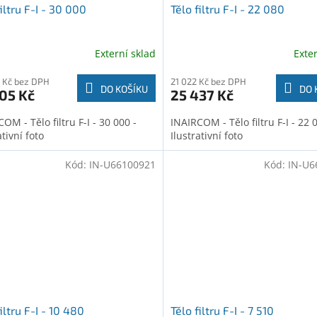
filtru F-I - 30 000
Tělo filtru F-I - 22 080
Externí sklad
Exte
 Kč bez DPH
21 022 Kč bez DPH
DO KOŠÍKU
DO 
05 Kč
25 437 Kč
OM - Tělo filtru F-I - 30 000 -
INAIRCOM - Tělo filtru F-I - 22 
ativní foto
Ilustrativní foto
Kód:
IN-U66100921
Kód:
IN-U6
iltru F-I - 10 480
Tělo filtru F-I - 7 510