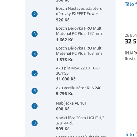
Tělo 
Bosch Nástavec adaptéru
děrovky EXPERT Power
Change Plus, šestihranná
926 Kč
stopka 11 mm, 300 mm
Bosch Děrovka PRO Multi
(2608902032)
Material PC Plus, 177 mm
26 864
(2608594421)
1 662 Kč
32 5
Bosch Děrovka PRO Multi
INAIRC
Material PC Plus, 168 mm
Ilustr
(2608594420)
1 578 Kč
Aku pila MSA 220.0 TC-O,
30/PS3
11 690 Kč
Aku vertikutátor RLA 240
5 796 Kč
Nabíječka AL 101
690 Kč
Vodící lišta 30cm LIGHT 1,3-
3/8" 44 čl.
909 Kč
Tělo f
Bosch Sady nožů vhodných