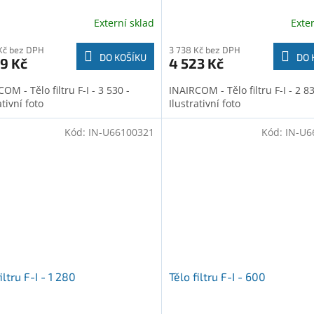
Externí sklad
Exte
Kč bez DPH
3 738 Kč bez DPH
DO KOŠÍKU
DO 
9 Kč
4 523 Kč
OM - Tělo filtru F-I - 3 530 -
INAIRCOM - Tělo filtru F-I - 2 83
ativní foto
Ilustrativní foto
Kód:
IN-U66100321
Kód:
IN-U6
iltru F-I - 1 280
Tělo filtru F-I - 600