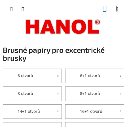
Přejít
NÁKUP
na
obsah
KOŠÍK
Brusné papíry pro excentrické
brusky
6 otvorů
6+1 otvorů
8 otvorů
8+1 otvorů
14+1 otvorů
16+1 otvorů