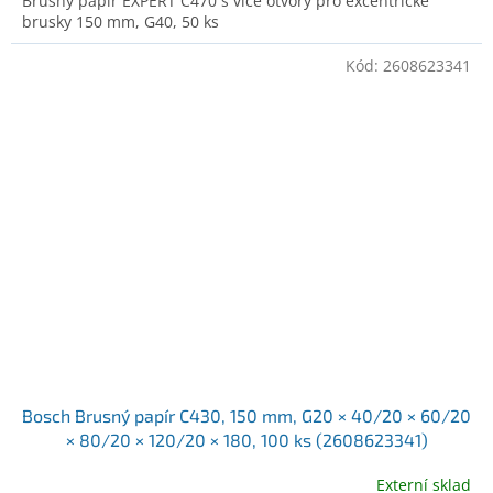
Brusný papír EXPERT C470 s více otvory pro excentrické
brusky 150 mm, G40, 50 ks
Kód:
2608623341
Bosch Brusný papír C430, 150 mm, G20 × 40/20 × 60/20
× 80/20 × 120/20 × 180, 100 ks (2608623341)
Externí sklad