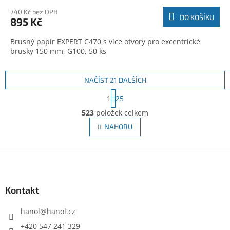
740 Kč bez DPH
DO KOŠÍKU
895 Kč
Brusný papír EXPERT C470 s více otvory pro excentrické
brusky 150 mm, G100, 50 ks
NAČÍST 21 DALŠÍCH
S
1
25
t
O
r
523
položek celkem
v
á
l
NAHORU
n
á
k
d
o
v
Z
a
á
c
á
n
í
p
í
p
a
Kontakt
r
t
v
í
hanol
@
hanol.cz
k
y
+420 547 241 329