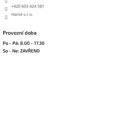
v
+420 603 424 581
ý
p
Hanol s.r.o.
i
s
u
Provozní doba
Po - Pá: 8.00 - 17.30
So - Ne: ZAVŘENO