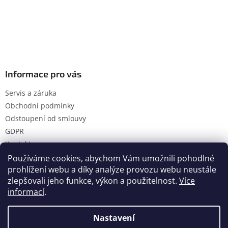
Informace pro vás
Servis a záruka
Obchodní podmínky
Odstoupení od smlouvy
GDPR
Kontakty
Používáme cookies, abychom Vám umožnili pohodlné
prohlížení webu a díky analýze provozu webu neustále
zlepšovali jeho funkce, výkon a použitelnost.
Více
Vytvořil Shoptet
informací
.
Nastavení
Copyright 2026
Hanol s.r.o.
. Všechna práva vyhrazena.