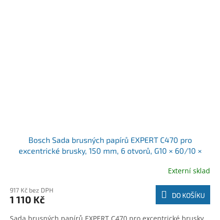
Bosch Sada brusných papírů EXPERT C470 pro
excentrické brusky, 150 mm, 6 otvorů, G10 × 60/10 ×
80/10 × 120/10 × 180/10 × 240, 50 ks (2608902511)
Externí sklad
917 Kč bez DPH
DO KOŠÍKU
1 110 Kč
Sada brusných papírů EXPERT C470 pro excentrické brusky,