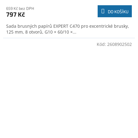
659 Kč bez DPH
DO KOŠÍKU
797 Kč
Sada brusných papírů EXPERT C470 pro excentrické brusky,
125 mm, 8 otvorů, G10 × 60/10 ×...
Kód:
2608902502