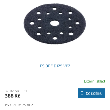
r
k
o
t
d
ů
u
k
t
ů
PS ORE D125 VE2
Externí sklad
321 Kč bez DPH
DO KOŠÍKU
388 Kč
PS ORE D125 VE2