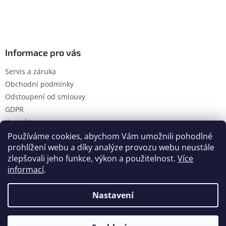
Informace pro vás
Servis a záruka
Obchodní podmínky
Odstoupení od smlouvy
GDPR
Kontakty
Používáme cookies, abychom Vám umožnili pohodlné
prohlížení webu a díky analýze provozu webu neustále
zlepšovali jeho funkce, výkon a použitelnost.
Více
Vytvořil Shoptet
informací
.
Nastavení
Copyright 2026
Hanol s.r.o.
. Všechna práva vyhrazena.
Upravit nastavení cookies