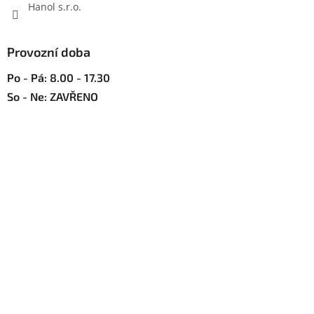
y
Hanol s.r.o.
v
ý
p
Provozní doba
i
s
Po - Pá: 8.00 - 17.30
u
So - Ne: ZAVŘENO