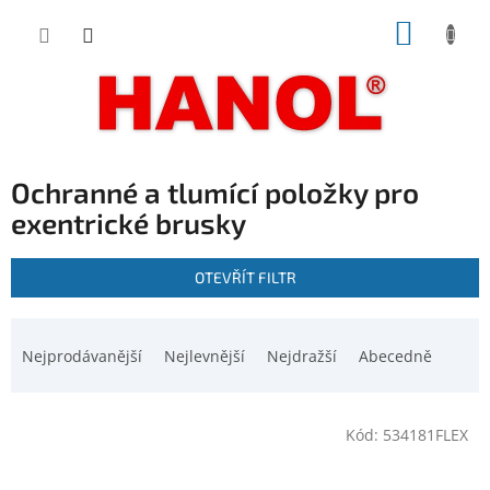
Přejít
NÁKUP
na
obsah
KOŠÍK
Ochranné a tlumící položky pro
exentrické brusky
V
OTEVŘÍT FILTR
ý
p
Ř
i
a
Nejprodávanější
Nejlevnější
Nejdražší
Abecedně
s
z
p
e
r
n
o
Kód:
534181FLEX
í
d
p
u