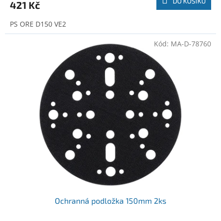
DO KOŠÍKU
421 Kč
PS ORE D150 VE2
Kód:
MA-D-78760
Ochranná podložka 150mm 2ks