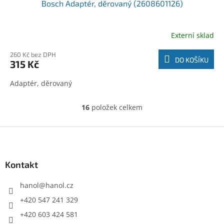
Bosch Adaptér, děrovaný (2608601126)
Externí sklad
260 Kč bez DPH
DO KOŠÍKU
315 Kč
Adaptér, děrovaný
16
položek celkem
O
v
l
Z
á
á
d
p
a
a
Kontakt
c
t
í
í
hanol
@
hanol.cz
p
r
+420 547 241 329
v
+420 603 424 581
k