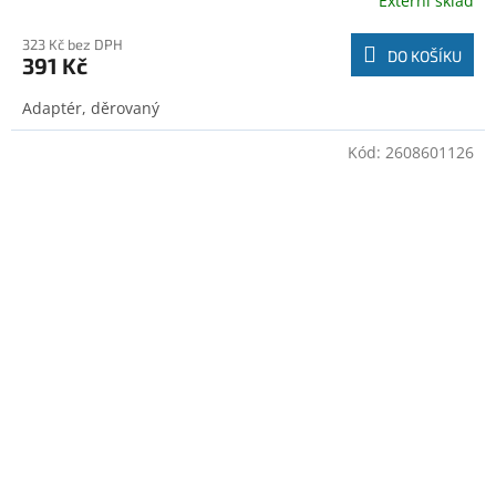
Externí sklad
323 Kč bez DPH
DO KOŠÍKU
391 Kč
Adaptér, děrovaný
Kód:
2608601126