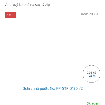
Velurový kotouč na suchý zip
Kód:
203343
AKCE
296 Kč
–28 %
Ochranná podložka PP-STF D150 /2
Skladem