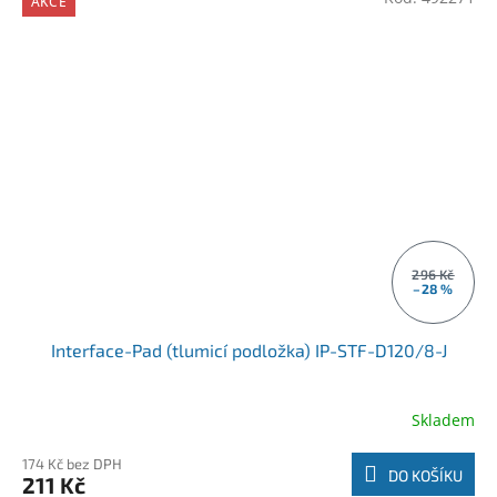
AKCE
296 Kč
–28 %
Interface-Pad (tlumicí podložka) IP-STF-D120/8-J
Skladem
174 Kč bez DPH
DO KOŠÍKU
211 Kč