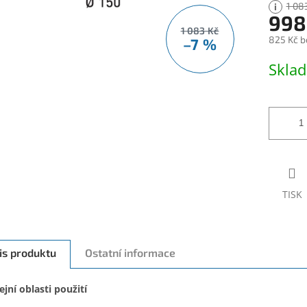
1 08
998
1 083 Kč
825 Kč b
–7 %
Měrná
Skla
cena:
TISK
is produktu
Ostatní informace
ejní oblasti použití