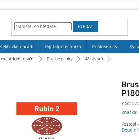
HLEDAT
Elektrické nářadí
Digitální technika
Příslušenství
Syst
 exentrické-rotační
Brusné papíry
48 otvorů
Brus
P180
Kód:
57
Značka:
Festool 
Detailní