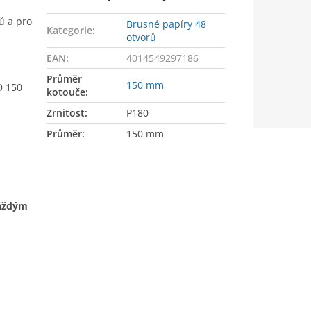
ů a pro
Brusné papíry 48
Kategorie
:
otvorů
EAN
:
4014549297186
Průměr
150 mm
D 150
kotouče
:
Zrnitost
:
P180
Průměr
:
150 mm
každým