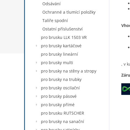
Odsávání
Ochranné a tlumící položky
Talíře spodní
Vho
Ostatní příslušenství
pro brusku LLK 1503 VR
pro brusky kartáčové
pro brusky lineární
pro brusky multi
, v 
pro brusky na stěny a stropy
Záru
pro brusky na trubky
pro brusky oscilační
pro brusky pásové
pro brusky přímé
pro brusku RUTSCHER
pro brusky na sanační
pro brusky satinírky