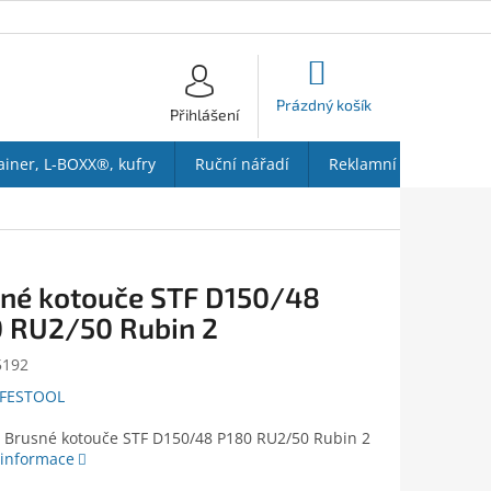
NÁKUPNÍ
KOŠÍK
Prázdný košík
Přihlášení
ainer, L-BOXX®, kufry
Ruční nářadí
Reklamní předměty
né kotouče STF D150/48
 RU2/50 Rubin 2
5192
FESTOOL
- Brusné kotouče STF D150/48 P180 RU2/50 Rubin 2
 informace