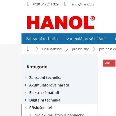
Přejít
+420 547 241 329
hanol@hanol.cz
na
obsah
Zahradní technika
Akumulátorové nářadí
Domů
Příslušenství
pro brusky
pro brusky
P
o
AKCE
Kategorie
Přeskočit
s
kategorie
t
Zahradní technika
r
a
Akumulátorové nářadí
n
Elektrické nářadí
n
Digitální technika
í
p
Příslušenství
a
pro akumulátory a nabíječky