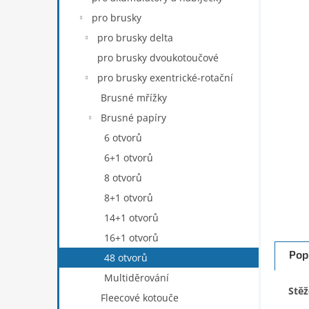
n
pro brusky
e
pro brusky delta
l
pro brusky dvoukotoučové
pro brusky exentrické-rotační
Brusné mřížky
Brusné papíry
6 otvorů
6+1 otvorů
8 otvorů
8+1 otvorů
14+1 otvorů
16+1 otvorů
Pop
48 otvorů
Multiděrování
Stěž
Fleecové kotouče