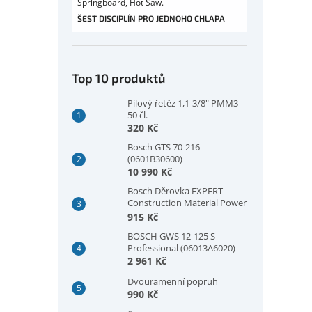
Springboard, Hot Saw.
ŠEST DISCIPLÍN PRO JEDNOHO CHLAPA
Top 10 produktů
Pilový řetěz 1,1-3/8" PMM3
50 čl.
320 Kč
Bosch GTS 70-216
(0601B30600)
10 990 Kč
Bosch Děrovka EXPERT
Construction Material Power
Change Plus, 73 × 60 mm
915 Kč
(2608901933)
BOSCH GWS 12-125 S
Professional (06013A6020)
2 961 Kč
Dvouramenní popruh
990 Kč