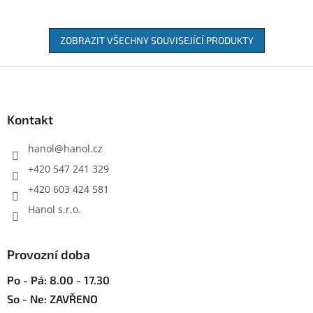
ZOBRAZIT VŠECHNY SOUVISEJÍCÍ PRODUKTY
Z
á
p
a
Kontakt
t
í
hanol
@
hanol.cz
+420 547 241 329
+420 603 424 581
Hanol s.r.o.
Provozní doba
Po - Pá: 8.00 - 17.30
So - Ne: ZAVŘENO