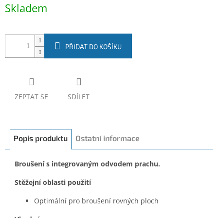
Měrná
Skladem
cena:
PŘIDAT DO KOŠÍKU
ZEPTAT SE
SDÍLET
Popis produktu
Ostatní informace
Broušení s integrovaným odvodem prachu.
Stěžejní oblasti použití
Optimální pro broušení rovných ploch