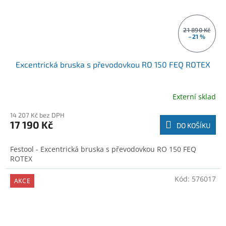
21 890 Kč
–21 %
Excentrická bruska s převodovkou RO 150 FEQ ROTEX
Externí sklad
14 207 Kč bez DPH
17 190 Kč
DO KOŠÍKU
Festool - Excentrická bruska s převodovkou RO 150 FEQ
ROTEX
Kód:
576017
AKCE