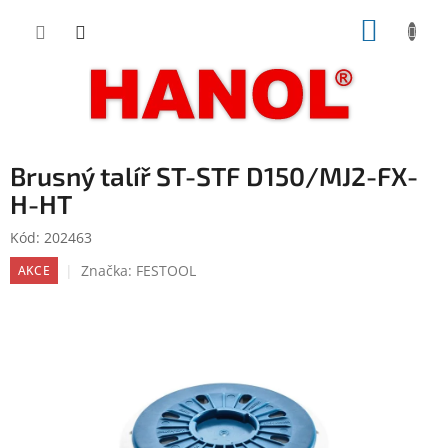
Přejít
NÁKUP
na
obsah
KOŠÍK
Brusný talíř ST-STF D150/MJ2-FX-
H-HT
Kód:
202463
Značka:
FESTOOL
AKCE