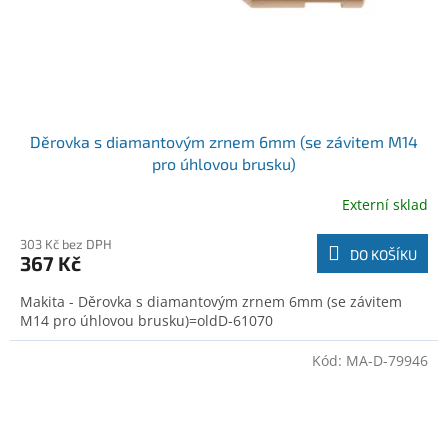
Děrovka s diamantovým zrnem 6mm (se závitem M14
pro úhlovou brusku)
Externí sklad
303 Kč bez DPH
DO KOŠÍKU
367 Kč
Makita - Děrovka s diamantovým zrnem 6mm (se závitem
M14 pro úhlovou brusku)=oldD-61070
Kód:
MA-D-79946