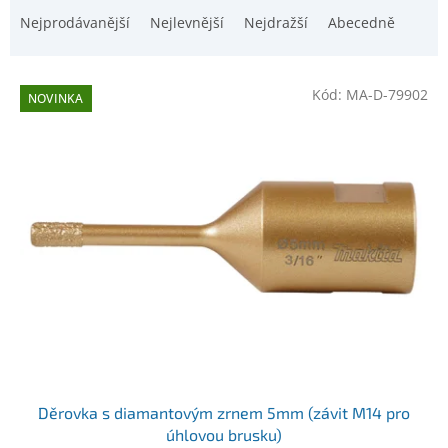
i
a
Nejprodávanější
Nejlevnější
Nejdražší
Abecedně
s
z
p
e
r
n
o
Kód:
MA-D-79902
NOVINKA
í
d
p
u
r
k
o
t
d
ů
u
k
t
ů
Děrovka s diamantovým zrnem 5mm (závit M14 pro
úhlovou brusku)