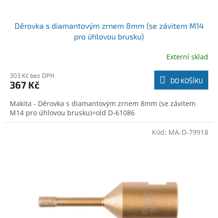
Děrovka s diamantovým zrnem 8mm (se závitem M14
pro úhlovou brusku)
Externí sklad
303 Kč bez DPH
DO KOŠÍKU
367 Kč
Makita - Děrovka s diamantovým zrnem 8mm (se závitem
M14 pro úhlovou brusku)=old D-61086
Kód:
MA-D-79918