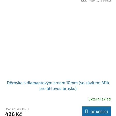
Kód:
MA-D-79930
Děrovka s diamantovým zrnem 10mm (se závitem M14
pro úhlovou brusku)
Externí sklad
352 Kč bez DPH
DO KOŠÍKU
426 Kč