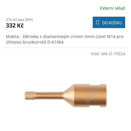
Externí sklad
274 Kč bez DPH
DO KOŠÍKU
332 Kč
Makita - Děrovka s diamantovým zrnem 5mm (závit M14 pro
úhlovou brusku)=old D-61064
Kód:
MA-D-79924