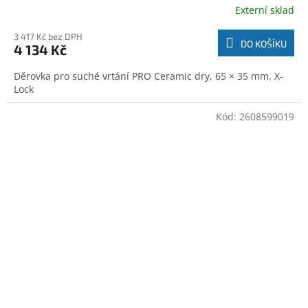
Externí sklad
3 417 Kč bez DPH
DO KOŠÍKU
4 134 Kč
Děrovka pro suché vrtání PRO Ceramic dry, 65 × 35 mm, X-
Lock
Kód:
2608599019