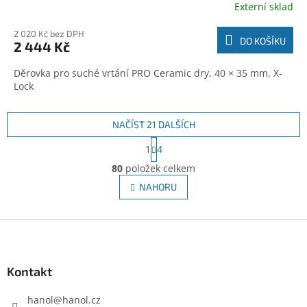
Externí sklad
2 020 Kč bez DPH
DO KOŠÍKU
2 444 Kč
Děrovka pro suché vrtání PRO Ceramic dry, 40 × 35 mm, X-
Lock
NAČÍST 21 DALŠÍCH
S
1
4
t
O
r
80
položek celkem
v
á
l
NAHORU
n
á
k
d
o
v
Z
a
á
c
á
n
í
p
í
p
a
Kontakt
r
t
v
í
hanol
@
hanol.cz
k