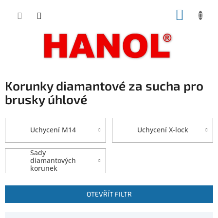
Přejít
NÁKUP
na
obsah
KOŠÍK
Korunky diamantové za sucha pro
brusky úhlové
Uchycení M14
Uchycení X-lock
Sady
diamantových
korunek
V
OTEVŘÍT FILTR
ý
p
Ř