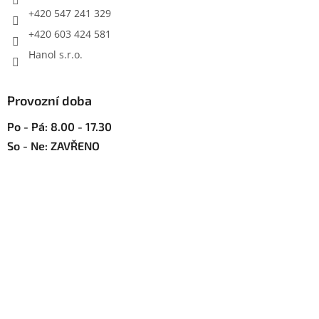
y
+420 547 241 329
v
+420 603 424 581
ý
p
Hanol s.r.o.
i
s
u
Provozní doba
Po - Pá: 8.00 - 17.30
So - Ne: ZAVŘENO