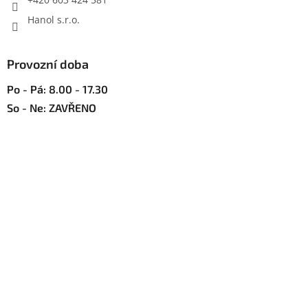
ý
p
Hanol s.r.o.
i
s
u
Provozní doba
Po - Pá: 8.00 - 17.30
So - Ne: ZAVŘENO