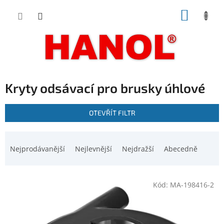
Přejít
NÁKUP
na
obsah
KOŠÍK
Kryty odsávací pro brusky úhlové
V
OTEVŘÍT FILTR
ý
p
Ř
i
a
Nejprodávanější
Nejlevnější
Nejdražší
Abecedně
s
z
p
e
r
n
o
Kód:
MA-198416-2
í
d
p
u
r
k