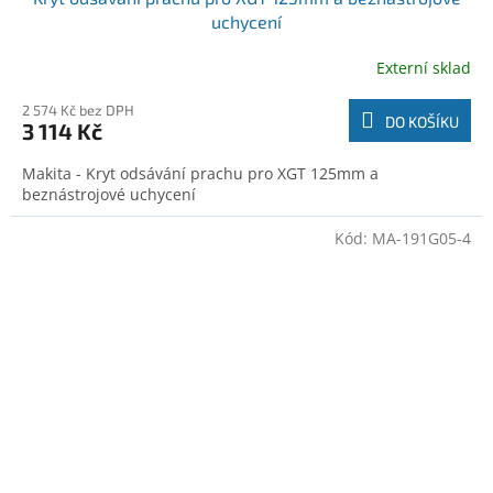
uchycení
Externí sklad
2 574 Kč bez DPH
DO KOŠÍKU
3 114 Kč
Makita - Kryt odsávání prachu pro XGT 125mm a
beznástrojové uchycení
Kód:
MA-191G05-4