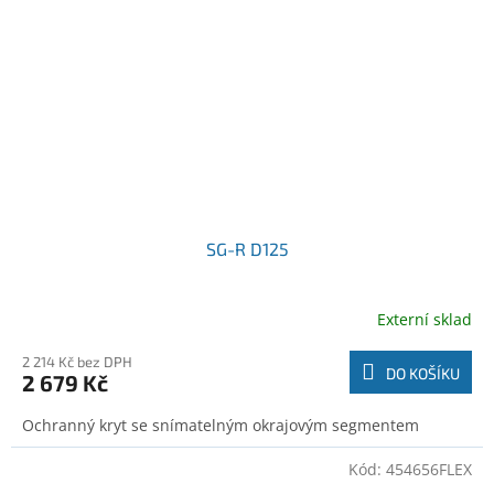
SG-R D125
Externí sklad
2 214 Kč bez DPH
DO KOŠÍKU
2 679 Kč
Ochranný kryt se snímatelným okrajovým segmentem
Kód:
454656FLEX