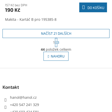
157 Kč bez DPH
DO KOŠÍKU
190 Kč
Makita - Kartáč B pro 195385-8
NAČÍST 21 DALŠÍCH
S
1
3
t
O
r
44
položek celkem
v
á
l
NAHORU
n
á
k
d
o
v
Z
a
á
c
á
n
í
p
í
p
a
Kontakt
r
t
v
í
hanol
@
hanol.cz
k
y
+420 547 241 329
v
+420 603 424 581