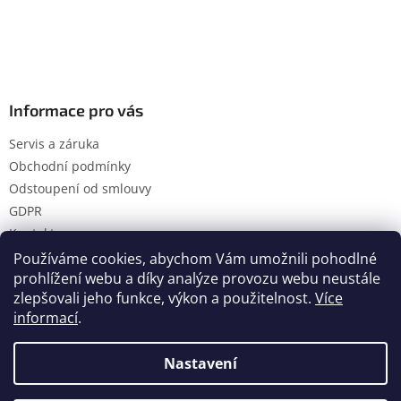
Informace pro vás
Servis a záruka
Obchodní podmínky
Odstoupení od smlouvy
GDPR
Kontakty
Používáme cookies, abychom Vám umožnili pohodlné
prohlížení webu a díky analýze provozu webu neustále
zlepšovali jeho funkce, výkon a použitelnost.
Více
Vytvořil Shoptet
informací
.
Nastavení
Copyright 2026
Hanol s.r.o.
. Všechna práva vyhrazena.
Upravit nastavení cookies