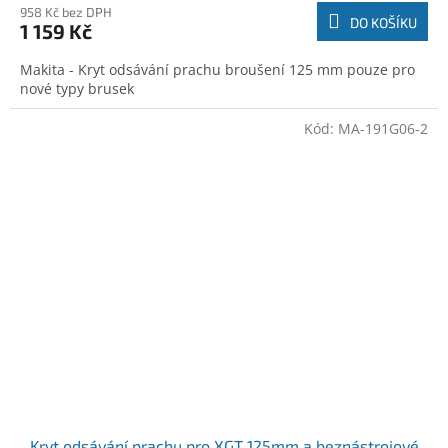
958 Kč bez DPH
DO KOŠÍKU
1 159 Kč
Makita - Kryt odsávání prachu broušení 125 mm pouze pro
nové typy brusek
Kód:
MA-191G06-2
Kryt odsávání prachu pro XGT 125mm a beznástrojové