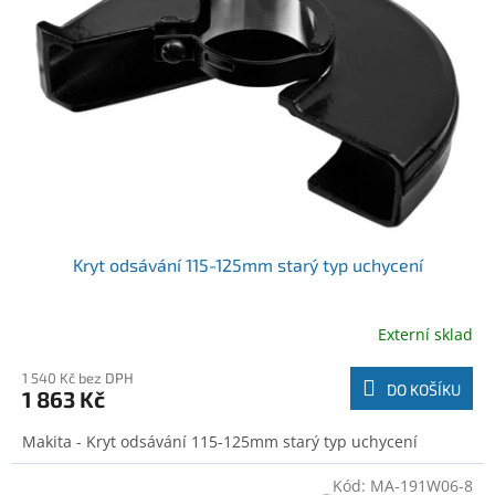
o
t
d
ů
u
k
t
ů
Kryt odsávání 115-125mm starý typ uchycení
Externí sklad
1 540 Kč bez DPH
DO KOŠÍKU
1 863 Kč
Makita - Kryt odsávání 115-125mm starý typ uchycení
Kód:
MA-191W06-8