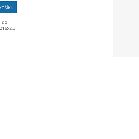
KOŠÍKU
ů do
 216x2,3