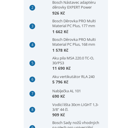
Bosch Nástavec adaptéru
děrovky EXPERT Power
Change Plus, šestihranná
926 Kč
stopka 11 mm, 300 mm
Bosch Děrovka PRO Multi
(2608902032)
Material PC Plus, 177 mm
(2608594421)
1 662 Kč
Bosch Děrovka PRO Multi
Material PC Plus, 168 mm
(2608594420)
1 578 Kč
Aku pila MSA 220.0 TC-O,
30/PS3
11 690 Kč
Aku vertikutátor RLA 240
5 796 Kč
Nabíječka AL 101
690 Kč
Vodící lišta 30cm LIGHT 1,3-
3/8" 44 čl.
909 Kč
Bosch Sady nožů vhodných
na plech pro univerzální