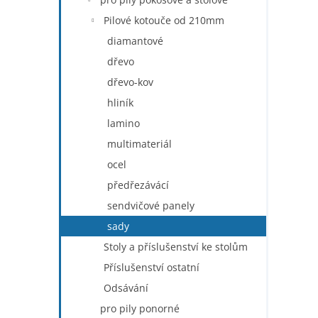
Pilové kotouče od 210mm
diamantové
dřevo
dřevo-kov
hliník
lamino
multimateriál
ocel
předřezávácí
sendvičové panely
sady
Stoly a příslušenství ke stolům
Příslušenství ostatní
Odsávání
pro pily ponorné