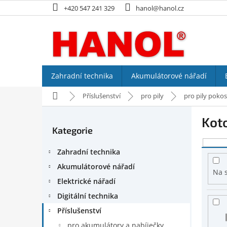
Přejít
+420 547 241 329
hanol@hanol.cz
na
obsah
Zahradní technika
Akumulátorové nářadí
Domů
Příslušenství
pro pily
pro pily poko
P
Koto
o
Kategorie
Přeskočit
s
kategorie
V
t
Zahradní technika
ý
r
p
a
Akumulátorové nářadí
Na 
i
n
Elektrické nářadí
s
n
Digitální technika
p
í
r
p
Příslušenství
o
a
pro akumulátory a nabíječky