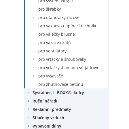
pro systém Plug-it
pro škrabky
pro utahováky rázové
pro vakuovou upínací techniku
pro válečky brusné
pro vazače drátů
pro ventilátory
pro vrtačky a šroubováky
pro vrtačky diamantové-jádrové
pro vysavače
pro zhutňovače betonu
Systainer, L-BOXX®, kufry
Ruční nářadí
Reklamní předměty
Stlačený vzduch
Vybavení dílny