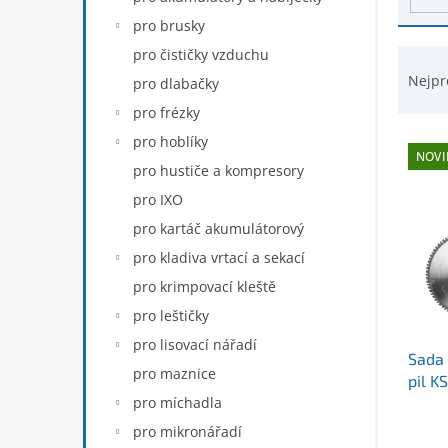
d
n
pro brusky
u
e
k
Ř
pro čističky vzduchu
l
t
a
Nejpr
pro dlabačky
ů
z
pro frézky
e
n
pro hoblíky
NOVI
í
pro hustiče a kompresory
p
pro IXO
r
pro kartáč akumulátorový
o
d
pro kladiva vrtací a sekací
u
pro krimpovací kleště
k
pro leštičky
t
ů
pro lisovací nářadí
Sada 
pro maznice
pil 
pro míchadla
pro mikronářadí