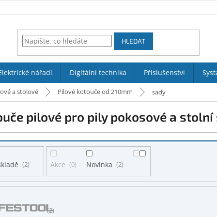
HLEDAT
Elektrické nářadí
Digitální technika
Příslušenství
Syst
sové a stolové
Pilové kotouče od 210mm
sady
uče pilové pro pily pokosové a stolní
skladě
2
Akce
0
Novinka
2
2