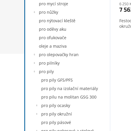
pro mycí stroje
6 250 
7 56
pro nůžky
pro nýtovací kleště
Festo
okruž
pro oděvy aku
pro ofukovače
oleje a maziva
pro olepovačky hran
pro pilníky
pro pily
pro pily GFS/PFS
pro pily na izolační materiály
pro pilu na molitan GSG 300
pro pily ocasky
pro pily okružní
pro pily pásové
pro pily pokosové a stolové