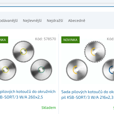
odávanější
Nejlevnější
Nejdražší
Abecedně
Kód:
578570
Kód
NKA
NOVINKA
pilových kotoučů do okružních
Sada pilových kotoučů do ok
KSB-SORT/3 W/A 260x2,5
pil KSB-SORT/3 W/A 216x2,3
Skladem