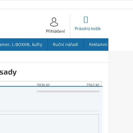
NÁKUPNÍ
KOŠÍK
Prázdný košík
Přihlášení
ainer, L-BOXX®, kufry
Ruční nářadí
Reklamní předměty
 sady
5936
Kč
7562
Kč