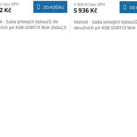
Kč bez DPH
4 906 Kč bez DPH
DO KOŠÍKU
DO 
2 Kč
5 936 Kč
ol - Sada pilových kotoučů do
Festool - Sada pilových kotouč
ních pil KSB-SORT/3 W/A 260x2,5
okružních pil KSB-SORT/3 W/A
O
v
l
á
d
a
c
í
p
r
v
k
y
v
ý
p
i