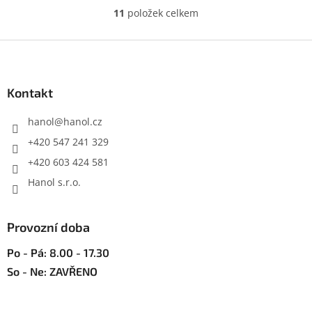
11
položek celkem
O
v
l
Z
á
á
d
p
a
a
Kontakt
c
t
í
í
hanol
@
hanol.cz
p
r
+420 547 241 329
v
+420 603 424 581
k
y
Hanol s.r.o.
v
ý
p
Provozní doba
i
s
Po - Pá: 8.00 - 17.30
u
So - Ne: ZAVŘENO