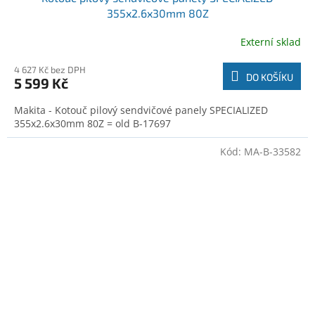
355x2.6x30mm 80Z
Externí sklad
4 627 Kč bez DPH
DO KOŠÍKU
5 599 Kč
Makita - Kotouč pilový sendvičové panely SPECIALIZED
355x2.6x30mm 80Z = old B-17697
Kód:
MA-B-33582