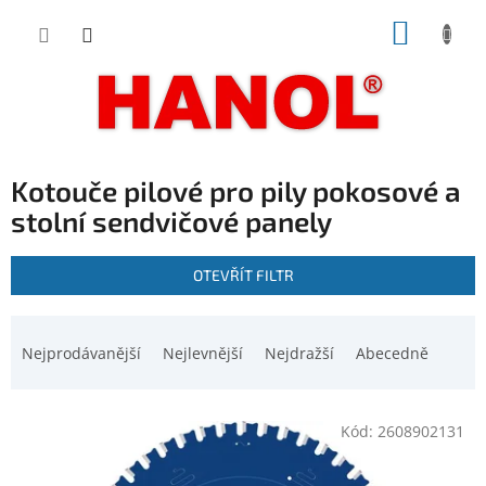
Přejít
NÁKUP
na
obsah
KOŠÍK
Kotouče pilové pro pily pokosové a
stolní sendvičové panely
V
OTEVŘÍT FILTR
ý
p
Ř
i
a
Nejprodávanější
Nejlevnější
Nejdražší
Abecedně
s
z
p
e
r
n
o
Kód:
2608902131
í
d
p
u