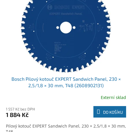
r
k
o
t
d
ů
u
k
t
ů
Bosch Pilový kotouč EXPERT Sandwich Panel, 230 ×
2,5/1,8 × 30 mm, T48 (2608902131)
Externí sklad
1 557 Kč bez DPH
DO KOŠÍKU
1 884 Kč
Pilový kotouč EXPERT Sandwich Panel, 230 × 2,5/1,8 × 30 mm,
T48