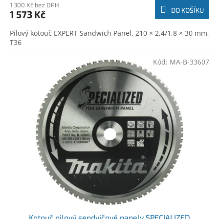
1 300 Kč bez DPH
DO KOŠÍKU
1 573 Kč
Pilový kotouč EXPERT Sandwich Panel, 210 × 2,4/1,8 × 30 mm,
T36
Kód:
MA-B-33607
Kotouč pilový sendvičové panely SPECIALIZED