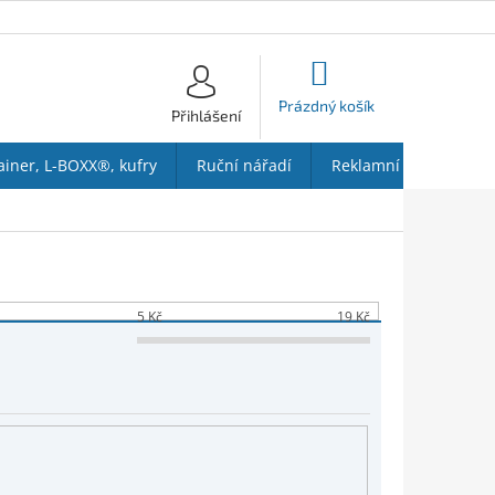
NÁKUPNÍ
KOŠÍK
Prázdný košík
Přihlášení
ainer, L-BOXX®, kufry
Ruční nářadí
Reklamní předměty
5
Kč
19
Kč