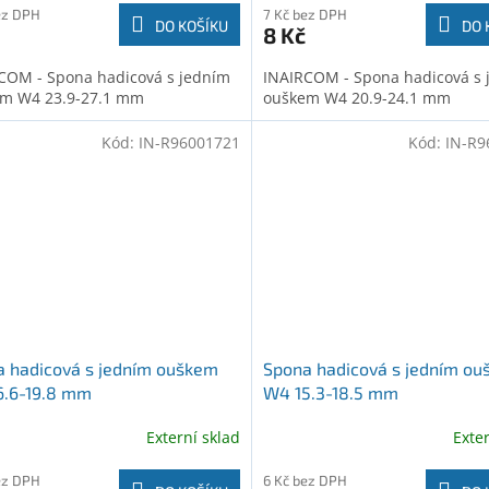
ez DPH
7 Kč bez DPH
DO KOŠÍKU
DO 
8 Kč
COM - Spona hadicová s jedním
INAIRCOM - Spona hadicová s 
m W4 23.9-27.1 mm
ouškem W4 20.9-24.1 mm
Kód:
IN-R96001721
Kód:
IN-R9
 hadicová s jedním ouškem
Spona hadicová s jedním o
6.6-19.8 mm
W4 15.3-18.5 mm
Externí sklad
Exte
ez DPH
6 Kč bez DPH