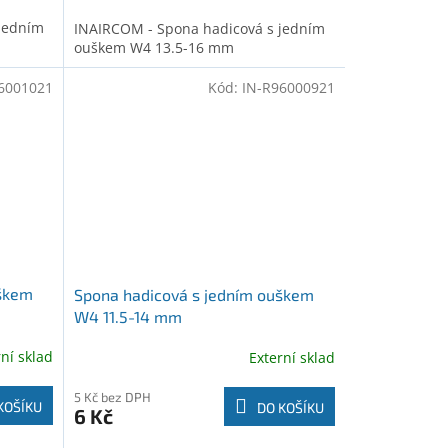
jedním
INAIRCOM - Spona hadicová s jedním
ouškem W4 13.5-16 mm
6001021
Kód:
IN-R96000921
uškem
Spona hadicová s jedním ouškem
W4 11.5-14 mm
rní sklad
Externí sklad
5 Kč bez DPH
KOŠÍKU
DO KOŠÍKU
6 Kč