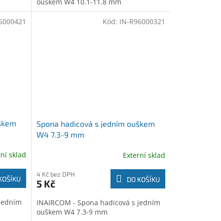
ouškem W4 10.1-11.8 mm
6000421
Kód:
IN-R96000321
uškem
Spona hadicová s jedním ouškem
W4 7.3-9 mm
rní sklad
Externí sklad
4 Kč bez DPH
KOŠÍKU
DO KOŠÍKU
5 Kč
jedním
INAIRCOM - Spona hadicová s jedním
ouškem W4 7.3-9 mm