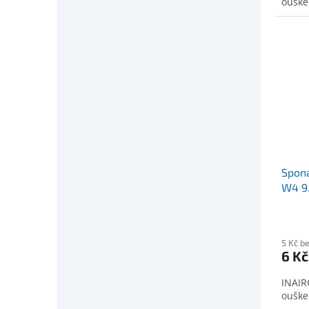
ouške
Spona
W4 9
5 Kč b
6 Kč
INAIR
ouške