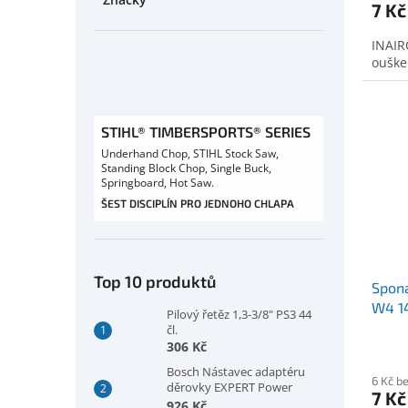
7 Kč
INAIR
ouške
STIHL® TIMBERSPORTS® SERIES
Underhand Chop, STIHL Stock Saw,
Standing Block Chop, Single Buck,
Springboard, Hot Saw.
ŠEST DISCIPLÍN PRO JEDNOHO CHLAPA
Top 10 produktů
Spona
W4 1
Pilový řetěz 1,3-3/8" PS3 44
čl.
306 Kč
Bosch Nástavec adaptéru
6 Kč b
děrovky EXPERT Power
7 Kč
Change Plus, šestihranná
926 Kč