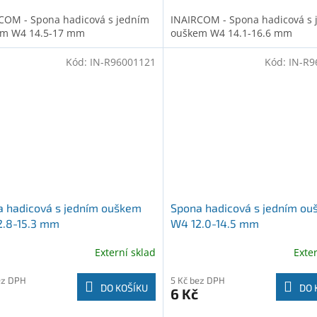
COM - Spona hadicová s jedním
INAIRCOM - Spona hadicová s 
m W4 14.5-17 mm
ouškem W4 14.1-16.6 mm
Kód:
IN-R96001121
Kód:
IN-R9
 hadicová s jedním ouškem
Spona hadicová s jedním o
2.8-15.3 mm
W4 12.0-14.5 mm
Externí sklad
Exte
ez DPH
5 Kč bez DPH
DO KOŠÍKU
DO 
6 Kč