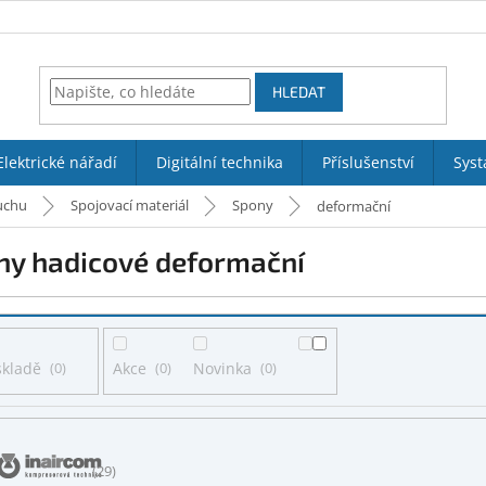
HLEDAT
Elektrické nářadí
Digitální technika
Příslušenství
Syst
uchu
Spojovací materiál
Spony
deformační
ny hadicové deformační
skladě
0
Akce
0
Novinka
0
29