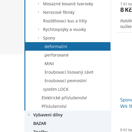
Mosazné kované tvarovky
7 Kč b
8 Kč
Nerezové fitinky
Rozdělovací kus a lišty
INAIR
ouške
Rychlospojky a vsuvky
Spony
deformační
perforované
MINI
šroubovací lisovaný závit
šroubovací pevnostní
systém LOCK
Elektrické příslušenství
Spona
W4 1
Příslušenství
Vybavení dílny
BAZAR
6 Kč b
Značky