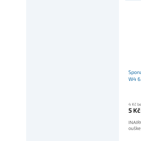
Spona
W4 6
4 Kč b
5 Kč
INAIR
ouške