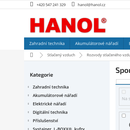
Přejít
+420 547 241 329
hanol@hanol.cz
na
obsah
Zahradní technika
Akumulátorové nářadí
Domů
Stlačený vzduch
Rozvody stlačeného vzd
P
Spo
o
Kategorie
Přeskočit
s
kategorie
V
t
Zahradní technika
ý
r
p
a
Akumulátorové nářadí
Na 
i
n
Elektrické nářadí
s
n
Digitální technika
p
í
r
p
Příslušenství
o
a
Systainer, L-BOXX®, kufry