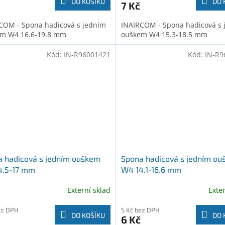
DO KOŠÍKU
DO 
7 Kč
COM - Spona hadicová s jedním
INAIRCOM - Spona hadicová s 
m W4 16.6-19.8 mm
ouškem W4 15.3-18.5 mm
Kód:
IN-R96001421
Kód:
IN-R9
 hadicová s jedním ouškem
Spona hadicová s jedním o
4.5-17 mm
W4 14.1-16.6 mm
Externí sklad
Exte
ez DPH
5 Kč bez DPH
DO KOŠÍKU
DO 
6 Kč