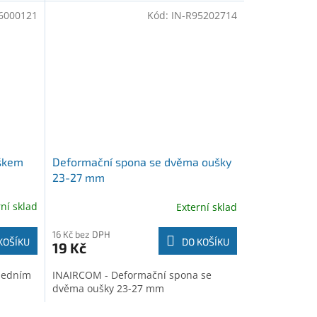
6000121
Kód:
IN-R95202714
uškem
Deformační spona se dvěma oušky
23-27 mm
rní sklad
Externí sklad
16 Kč bez DPH
KOŠÍKU
DO KOŠÍKU
19 Kč
jedním
INAIRCOM - Deformační spona se
dvěma oušky 23-27 mm