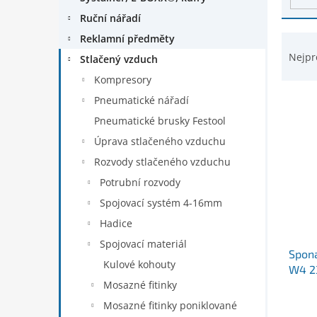
d
n
Ruční nářadí
u
e
k
Ř
Reklamní předměty
l
t
a
Nejpr
Stlačený vzduch
ů
z
Kompresory
e
n
Pneumatické nářadí
í
Pneumatické brusky Festool
p
Úprava stlačeného vzduchu
r
Rozvody stlačeného vzduchu
o
d
Potrubní rozvody
u
Spojovací systém 4-16mm
k
Hadice
t
ů
Spojovací materiál
Spona
Kulové kohouty
W4 2
Mosazné fitinky
Mosazné fitinky poniklované