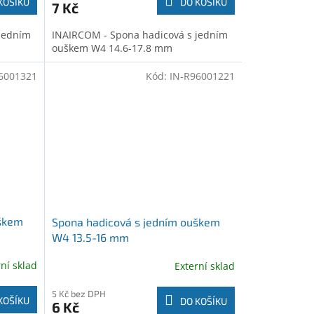
KOŠÍKU
DO KOŠÍKU
7 Kč
jedním
INAIRCOM - Spona hadicová s jedním
ouškem W4 14.6-17.8 mm
6001321
Kód:
IN-R96001221
uškem
Spona hadicová s jedním ouškem
W4 13.5-16 mm
rní sklad
Externí sklad
5 Kč bez DPH
KOŠÍKU
DO KOŠÍKU
6 Kč