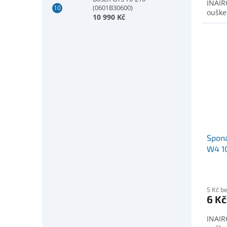
INAIR
(0601B30600)
ouške
10 990 Kč
Spona
W4 1
5 Kč b
6 Kč
INAIR