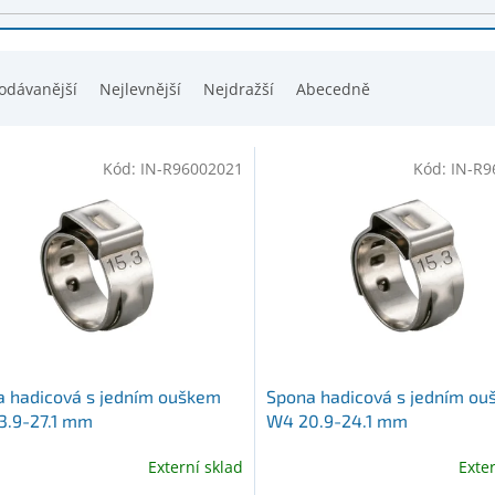
odávanější
Nejlevnější
Nejdražší
Abecedně
Kód:
IN-R96002021
Kód:
IN-R9
 hadicová s jedním ouškem
Spona hadicová s jedním o
3.9-27.1 mm
W4 20.9-24.1 mm
Externí sklad
Exte