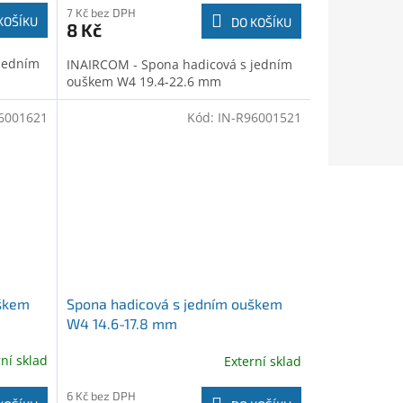
7 Kč bez DPH
KOŠÍKU
DO KOŠÍKU
8 Kč
jedním
INAIRCOM - Spona hadicová s jedním
ouškem W4 19.4-22.6 mm
6001621
Kód:
IN-R96001521
uškem
Spona hadicová s jedním ouškem
W4 14.6-17.8 mm
rní sklad
Externí sklad
6 Kč bez DPH