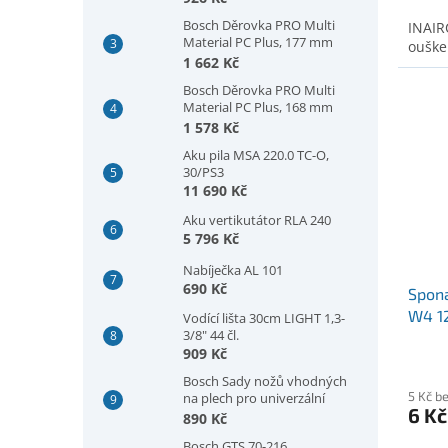
stopka 11 mm, 300 mm
Bosch Děrovka PRO Multi
INAIR
(2608902032)
Material PC Plus, 177 mm
ouške
(2608594421)
1 662 Kč
Bosch Děrovka PRO Multi
Material PC Plus, 168 mm
(2608594420)
1 578 Kč
Aku pila MSA 220.0 TC-O,
30/PS3
11 690 Kč
Aku vertikutátor RLA 240
5 796 Kč
Nabíječka AL 101
690 Kč
Spona
W4 1
Vodící lišta 30cm LIGHT 1,3-
3/8" 44 čl.
909 Kč
Bosch Sady nožů vhodných
5 Kč b
na plech pro univerzální
6 Kč
nůžky GSC 2.8, plech, 5 kusů
890 Kč
(2607010025)
Bosch GTS 70-216