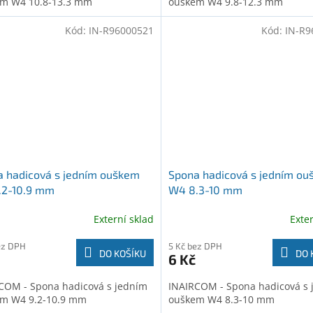
m W4 10.8-13.3 mm
ouškem W4 9.8-12.3 mm
Kód:
IN-R96000521
Kód:
IN-R9
 hadicová s jedním ouškem
Spona hadicová s jedním o
.2-10.9 mm
W4 8.3-10 mm
Externí sklad
Exte
ez DPH
5 Kč bez DPH
DO KOŠÍKU
DO 
6 Kč
COM - Spona hadicová s jedním
INAIRCOM - Spona hadicová s 
m W4 9.2-10.9 mm
ouškem W4 8.3-10 mm