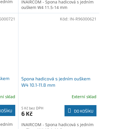
jedním
INAIRCOM - Spona hadicová s jedním
ouškem W4 11.5-14 mm
6000721
Kód:
IN-R96000621
uškem
Spona hadicová s jedním ouškem
W4 10.1-11.8 mm
rní sklad
Externí sklad
5 Kč bez DPH
KOŠÍKU
DO KOŠÍKU
6 Kč
jedním
INAIRCOM - Spona hadicová s jedním