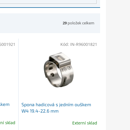
29
položek celkem
6001921
Kód:
IN-R96001821
uškem
Spona hadicová s jedním ouškem
W4 19.4-22.6 mm
rní sklad
Externí sklad