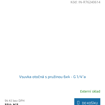
Kód:
IN-R76240614
Vsuvka otočná s pružinou 6x4 - G 1/4"a
Externí sklad
94 Kč bez DPH
DO KOŠÍKU
114 Kč