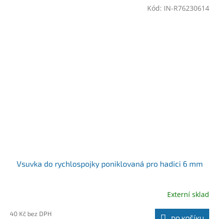
Kód:
IN-R76230614
Vsuvka do rychlospojky poniklovaná pro hadici 6 mm
Externí sklad
40 Kč bez DPH
DO KOŠÍKU