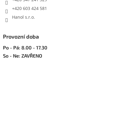
v
+420 603 424 581
ý
p
Hanol s.r.o.
i
s
u
Provozní doba
Po - Pá: 8.00 - 17.30
So - Ne: ZAVŘENO