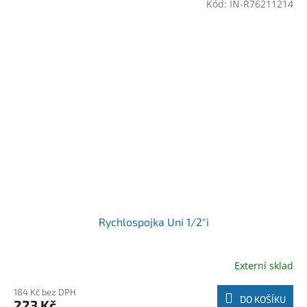
Kód:
IN-R76211214
Rychlospojka Uni 1/2"i
Externí sklad
184 Kč bez DPH
DO KOŠÍKU
223 Kč