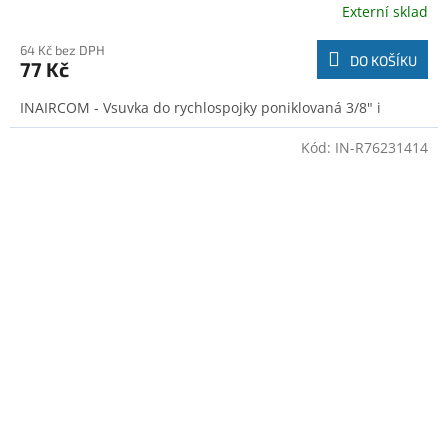
Externí sklad
64 Kč bez DPH
DO KOŠÍKU
77 Kč
INAIRCOM - Vsuvka do rychlospojky poniklovaná 3/8" i
Kód:
IN-R76231414