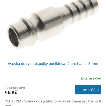
r
k
o
t
d
ů
u
k
t
ů
Vsuvka do rychlospojky poniklovaná pro hadici 8 mm
Externí sklad
40 Kč bez DPH
DO KOŠÍKU
48 Kč
INAIRCOM - Vsuvka do rychlospojky poniklovaná pro hadici 8
mm