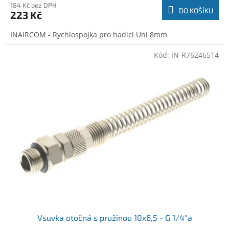
184 Kč bez DPH
DO KOŠÍKU
223 Kč
INAIRCOM - Rychlospojka pro hadici Uni 8mm
Kód:
IN-R76246514
Vsuvka otočná s pružinou 10x6,5 - G 1/4"a