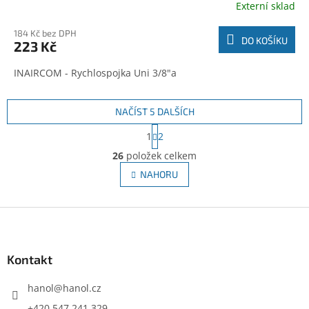
Externí sklad
184 Kč bez DPH
DO KOŠÍKU
223 Kč
INAIRCOM - Rychlospojka Uni 3/8"a
NAČÍST 5 DALŠÍCH
S
1
2
t
O
r
26
položek celkem
v
á
l
NAHORU
n
á
k
d
o
v
Z
a
á
c
á
n
í
p
í
p
a
Kontakt
r
t
v
í
hanol
@
hanol.cz
k
y
+420 547 241 329