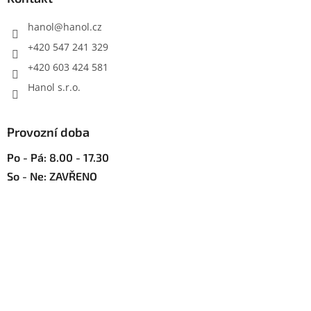
r
t
v
í
hanol
@
hanol.cz
k
y
+420 547 241 329
v
+420 603 424 581
ý
p
Hanol s.r.o.
i
s
u
Provozní doba
Po - Pá: 8.00 - 17.30
So - Ne: ZAVŘENO