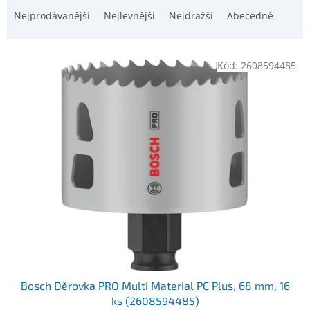
i
a
Nejprodávanější
Nejlevnější
Nejdražší
Abecedně
s
z
p
e
r
n
o
Kód:
2608594485
í
d
p
u
r
k
o
t
d
ů
u
k
t
ů
Bosch Děrovka PRO Multi Material PC Plus, 68 mm, 16
ks (2608594485)