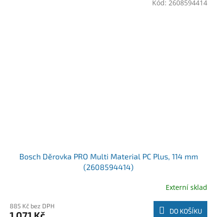
Kód:
2608594414
Bosch Děrovka PRO Multi Material PC Plus, 114 mm
(2608594414)
Externí sklad
885 Kč bez DPH
DO KOŠÍKU
1 071 Kč