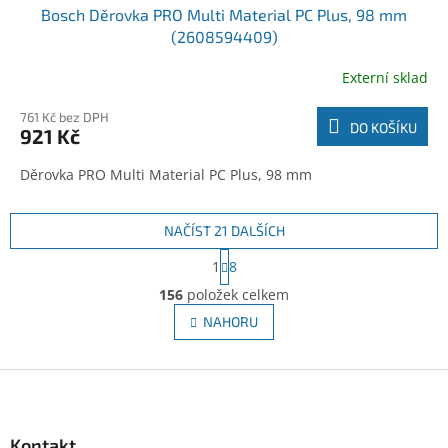
Bosch Děrovka PRO Multi Material PC Plus, 98 mm
(2608594409)
Externí sklad
761 Kč bez DPH
DO KOŠÍKU
921 Kč
Děrovka PRO Multi Material PC Plus, 98 mm
NAČÍST 21 DALŠÍCH
S
1
8
t
O
r
156
položek celkem
v
á
l
NAHORU
n
á
k
d
o
v
Z
a
á
c
á
n
í
p
í
p
a
Kontakt