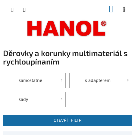
Přejít
NÁKUP
na
obsah
KOŠÍK
Děrovky a korunky multimateriál s
rychloupínaním
samostatné
s adaptérem
sady
V
OTEVŘÍT FILTR
ý
p
Ř