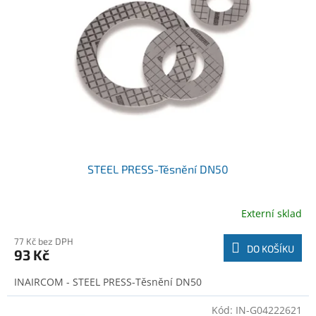
o
t
d
ů
u
k
t
ů
STEEL PRESS-Těsnění DN50
Externí sklad
77 Kč bez DPH
DO KOŠÍKU
93 Kč
INAIRCOM - STEEL PRESS-Těsnění DN50
Kód:
IN-G04222621