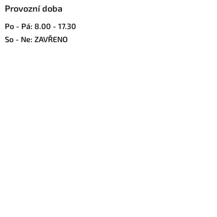
u
Provozní doba
Po - Pá: 8.00 - 17.30
So - Ne: ZAVŘENO