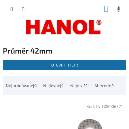
Přejít
NÁKUP
na
obsah
KOŠÍK
Průměr 42mm
V
OTEVŘÍT FILTR
ý
p
Ř
i
a
Nejprodávanější
Nejlevnější
Nejdražší
Abecedně
s
z
p
e
r
n
o
Kód:
IN-G05006321
í
d
p
u
r
k