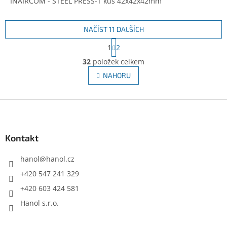
INAIRCOM - STEEL PRESS-T kus 42x42x42mm
NAČÍST 11 DALŠÍCH
S
1
2
t
O
r
32
položek celkem
v
á
l
NAHORU
n
á
k
d
o
v
Z
a
á
c
á
n
í
p
í
p
a
Kontakt
r
t
v
í
hanol
@
hanol.cz
k
y
+420 547 241 329
v
+420 603 424 581
ý
p
Hanol s.r.o.
i
s