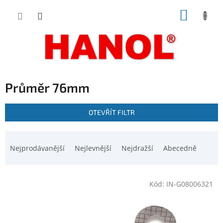
Přejít
NÁKUP
na
obsah
KOŠÍK
Průměr 76mm
V
OTEVŘÍT FILTR
ý
p
Ř
i
a
Nejprodávanější
Nejlevnější
Nejdražší
Abecedně
s
z
p
e
r
n
o
Kód:
IN-G08006321
í
d
p
u
r
k