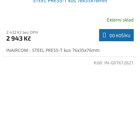
STEEL PRESS-T kus 76x35x76mm
Externí sklad
2 432 Kč bez DPH
DO KOŠÍKU
2 943 Kč
INAIRCOM - STEEL PRESS-T kus 76x35x76mm
Kód:
IN-G07612621