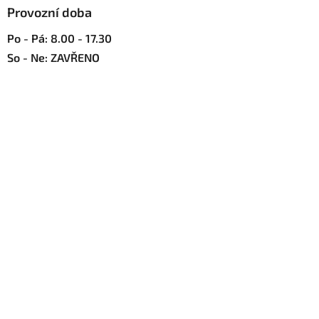
u
Provozní doba
Po - Pá: 8.00 - 17.30
So - Ne: ZAVŘENO