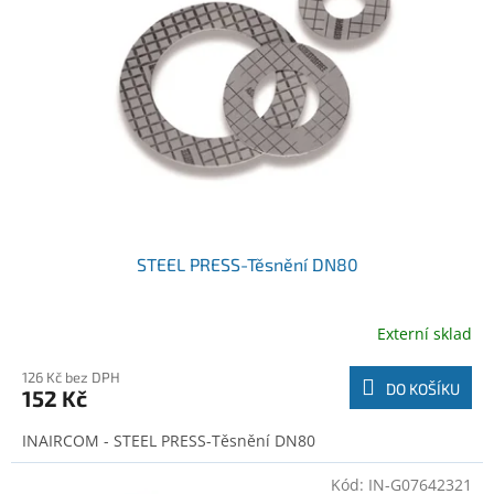
o
t
d
ů
u
k
t
ů
STEEL PRESS-Těsnění DN80
Externí sklad
126 Kč bez DPH
DO KOŠÍKU
152 Kč
INAIRCOM - STEEL PRESS-Těsnění DN80
Kód:
IN-G07642321