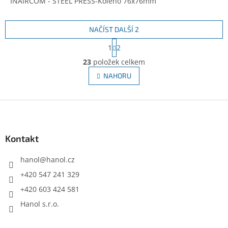
INAIRCOM - STEEL PRESS-Koleno 76x76mm
NAČÍST DALŠÍ 2
S
1
2
t
O
r
23
položek celkem
v
á
l
NAHORU
n
á
k
d
o
v
Z
a
á
c
á
n
í
p
í
p
a
Kontakt
r
t
v
í
hanol
@
hanol.cz
k
y
+420 547 241 329
v
+420 603 424 581
ý
p
Hanol s.r.o.
i
s