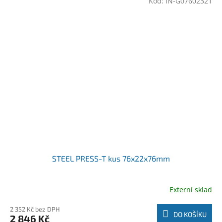
Kód:
IN-G07602321
STEEL PRESS-T kus 76x22x76mm
Externí sklad
2 352 Kč bez DPH
DO KOŠÍKU
2 846 Kč