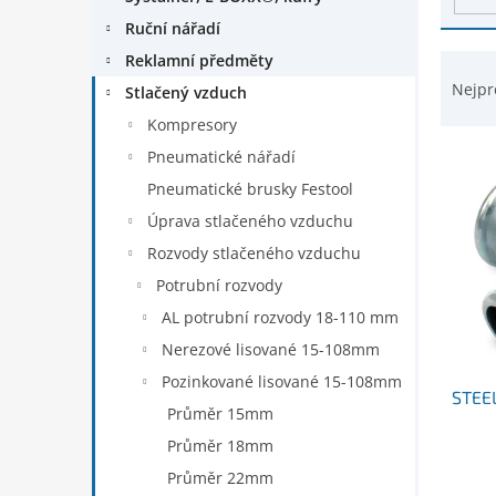
d
n
Ruční nářadí
u
e
k
Ř
Reklamní předměty
l
t
a
Nejpr
Stlačený vzduch
ů
z
Kompresory
e
n
Pneumatické nářadí
í
Pneumatické brusky Festool
p
Úprava stlačeného vzduchu
r
Rozvody stlačeného vzduchu
o
d
Potrubní rozvody
u
AL potrubní rozvody 18-110 mm
k
Nerezové lisované 15-108mm
t
ů
Pozinkované lisované 15-108mm
STEE
Průměr 15mm
Průměr 18mm
Průměr 22mm