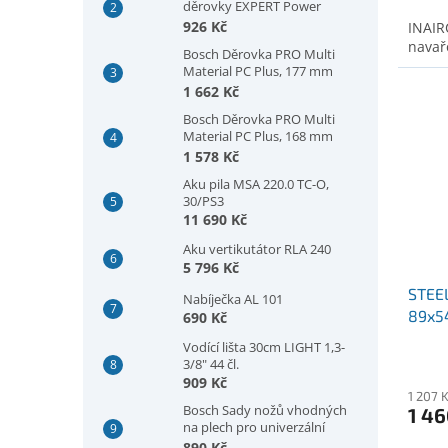
děrovky EXPERT Power
Change Plus, šestihranná
926 Kč
INAIR
stopka 11 mm, 300 mm
navař
Bosch Děrovka PRO Multi
(2608902032)
Material PC Plus, 177 mm
(2608594421)
1 662 Kč
Bosch Děrovka PRO Multi
Material PC Plus, 168 mm
(2608594420)
1 578 Kč
Aku pila MSA 220.0 TC-O,
30/PS3
11 690 Kč
Aku vertikutátor RLA 240
5 796 Kč
STEE
Nabíječka AL 101
89x5
690 Kč
Vodící lišta 30cm LIGHT 1,3-
3/8" 44 čl.
909 Kč
1 207 
Bosch Sady nožů vhodných
1 46
na plech pro univerzální
nůžky GSC 2.8, plech, 5 kusů
890 Kč