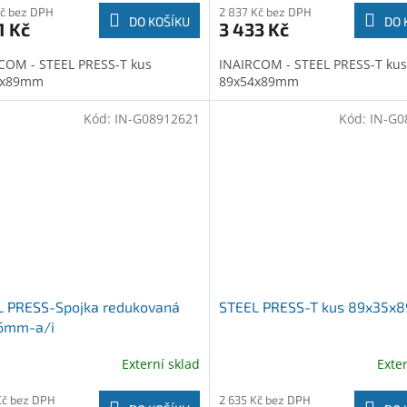
Kč bez DPH
2 837 Kč bez DPH
DO KOŠÍKU
DO 
1 Kč
3 433 Kč
COM - STEEL PRESS-T kus
INAIRCOM - STEEL PRESS-T kus
6x89mm
89x54x89mm
Kód:
IN-G08912621
Kód:
IN-G0
L PRESS-Spojka redukovaná
STEEL PRESS-T kus 89x35
6mm-a/i
Externí sklad
Exte
Kč bez DPH
2 635 Kč bez DPH