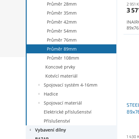
Průměr 28mm
2 951 
3 57
Průměr 35mm
Průměr 42mm
INAIR
89x7
Průměr 54mm
Průměr 76mm
Průměr 89mm
Průměr 108mm
Koncové prvky
Kotvící materiál
Spojovací systém 4-16mm
Hadice
Spojovací materiál
STEE
89x7
Elektrické příslušenství
Příslušenství
Vybavení dílny
1 430 
BAZAR