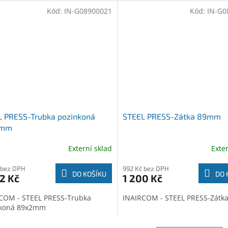
Kód:
IN-G08900021
Kód:
IN-G0
L PRESS-Trubka pozinkoná
STEEL PRESS-Zátka 89mm
2mm
Externí sklad
Exte
 bez DPH
992 Kč bez DPH
DO KOŠÍKU
DO 
2 Kč
1 200 Kč
COM - STEEL PRESS-Trubka
INAIRCOM - STEEL PRESS-Zát
nkoná 89x2mm