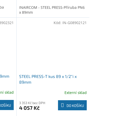
uba
INAIRCOM - STEEL PRESS-Příruba PN6
x 89mm
8902321
Kód:
IN-G08902121
x89mm
STEEL PRESS-T kus 89 x 1/2"i x
89mm
rní sklad
Externí sklad
3 353 Kč bez DPH
KOŠÍKU
DO KOŠÍKU
4 057 Kč