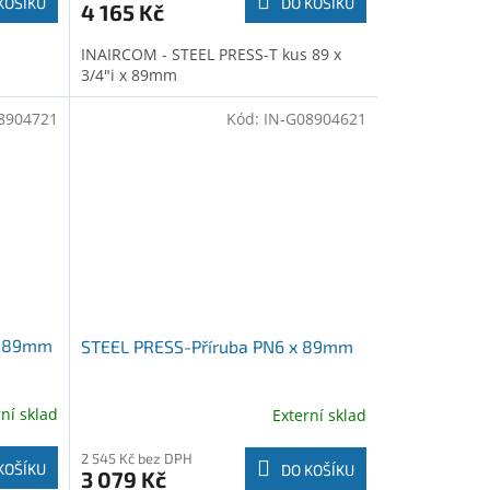
KOŠÍKU
DO KOŠÍKU
4 165 Kč
INAIRCOM - STEEL PRESS-T kus 89 x
3/4"i x 89mm
8904721
Kód:
IN-G08904621
x 89mm
STEEL PRESS-Příruba PN6 x 89mm
rní sklad
Externí sklad
2 545 Kč bez DPH
KOŠÍKU
DO KOŠÍKU
3 079 Kč