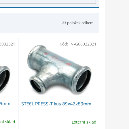
23
položek celkem
8932321
Kód:
IN-G08922321
x89mm
STEEL PRESS-T kus 89x42x89mm
rní sklad
Externí sklad