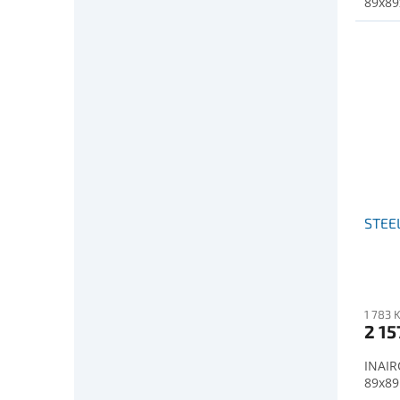
89x8
STEE
1 783 
2 15
INAIR
89x89