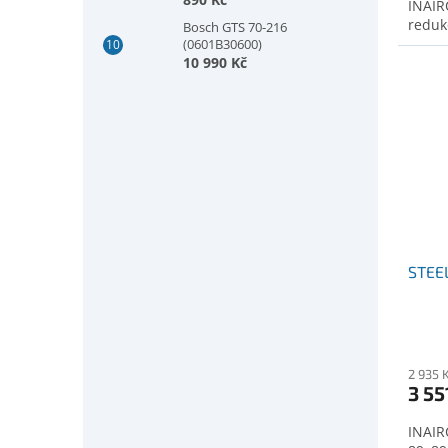
INAIR
(2607010025)
reduk
Bosch GTS 70-216
(0601B30600)
10 990 Kč
STEE
2 935 
3 55
INAIR