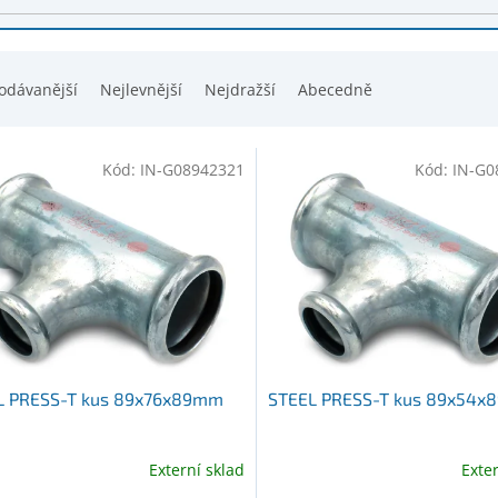
odávanější
Nejlevnější
Nejdražší
Abecedně
Kód:
IN-G08942321
Kód:
IN-G0
L PRESS-T kus 89x76x89mm
STEEL PRESS-T kus 89x54
Externí sklad
Exte