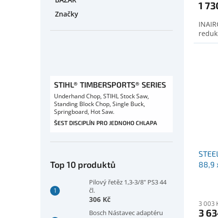
1 73
Značky
INAIR
reduk
STIHL® TIMBERSPORTS® SERIES
Underhand Chop, STIHL Stock Saw,
Standing Block Chop, Single Buck,
Springboard, Hot Saw.
ŠEST DISCIPLÍN PRO JEDNOHO CHLAPA
STEE
Top 10 produktů
88,9
Pilový řetěz 1,3-3/8" PS3 44
čl.
306 Kč
3 003 
3 63
Bosch Nástavec adaptéru