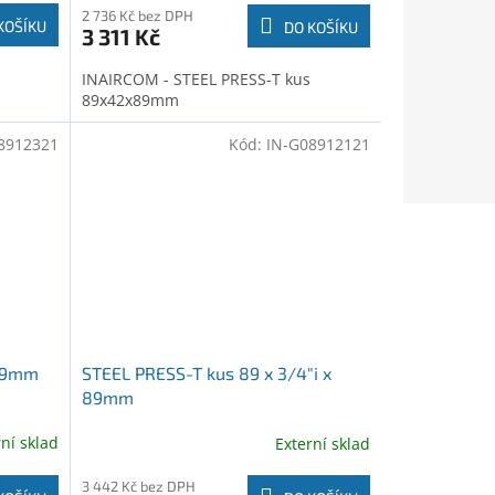
2 736 Kč bez DPH
KOŠÍKU
DO KOŠÍKU
3 311 Kč
INAIRCOM - STEEL PRESS-T kus
89x42x89mm
8912321
Kód:
IN-G08912121
x89mm
STEEL PRESS-T kus 89 x 3/4"i x
89mm
rní sklad
Externí sklad
3 442 Kč bez DPH