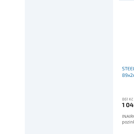
STEE
89x
861 Kč
1 04
INAIR
pozi