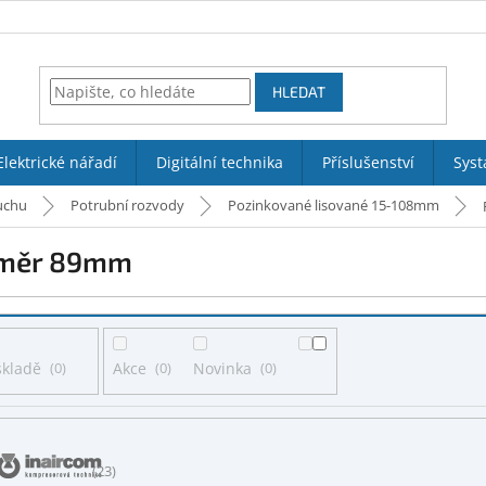
HLEDAT
Elektrické nářadí
Digitální technika
Příslušenství
Syst
uchu
Potrubní rozvody
Pozinkované lisované 15-108mm
měr 89mm
skladě
0
Akce
0
Novinka
0
23