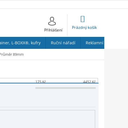
NÁKUPNÍ
KOŠÍK
Prázdný košík
Přihlášení
ainer, L-BOXX®, kufry
Ruční nářadí
Reklamní předměty
Průměr 89mm
175
Kč
4452
Kč