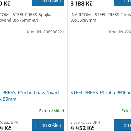
DO KOŠÍKU
DO 
0 Kč
3 188 Kč
COM - STEEL PRESS-Spojka
INAIRCOM - STEEL PRESS-T kus
ovaná 89x76mm-a/i
89x35x89mm
Kód:
IN-G08906221
Kód:
IN-G0
L PRESS-Přechod navařovací
STEEL PRESS-Příruba PN16 
 x 89mm
Externí sklad
Exte
Kč bez DPH
3 679 Kč bez DPH
DO KOŠÍKU
DO 
4 Kč
4 452 Kč