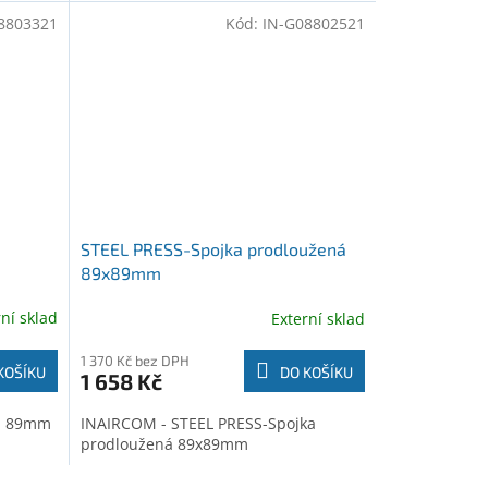
8803321
Kód:
IN-G08802521
STEEL PRESS-Spojka prodloužená
89x89mm
rní sklad
Externí sklad
1 370 Kč bez DPH
KOŠÍKU
DO KOŠÍKU
1 658 Kč
ka 89mm
INAIRCOM - STEEL PRESS-Spojka
prodloužená 89x89mm