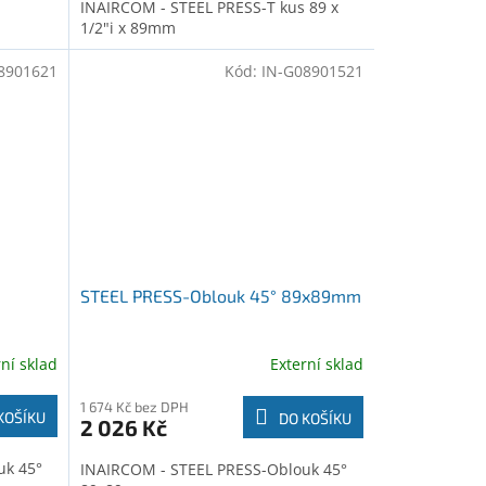
INAIRCOM - STEEL PRESS-T kus 89 x
1/2"i x 89mm
8901621
Kód:
IN-G08901521
STEEL PRESS-Oblouk 45° 89x89mm
rní sklad
Externí sklad
1 674 Kč bez DPH
KOŠÍKU
DO KOŠÍKU
2 026 Kč
uk 45°
INAIRCOM - STEEL PRESS-Oblouk 45°