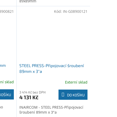
89x89mm
8900821
Kód:
IN-G08900121
9mm
STEEL PRESS-Připojovací šroubení
89mm x 3"a
rní sklad
Externí sklad
3 414 Kč bez DPH
KOŠÍKU
DO KOŠÍKU
4 131 Kč
no
INAIRCOM - STEEL PRESS-Připojovací
šroubení 89mm x 3"a