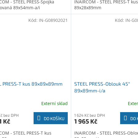
COM - STEEL PRESS-Spojka
INAIRCOM - STEEL PRESS-T kus
ovaná 89x54mm-a/i
89x28x89mm
Kód:
IN-G08902021
Kód:
IN-G0
L PRESS-T kus 89x89x89mm
STEEL PRESS-Oblouk 45°
89x89mm-i/a
Externí sklad
Exte
Kč bez DPH
1 624 Kč bez DPH
DO KOŠÍKU
DO 
1 Kč
1 965 Kč
COM - STEEL PRESS-T kus
INAIRCOM - STEEL PRESS-Oblo