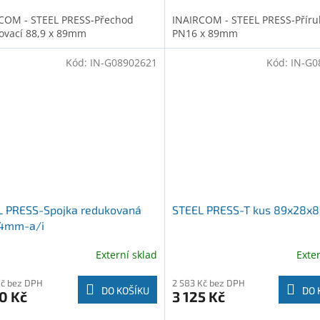
COM - STEEL PRESS-Přechod
INAIRCOM - STEEL PRESS-Přír
ovací 88,9 x 89mm
PN16 x 89mm
Kód:
IN-G08902621
Kód:
IN-G0
L PRESS-Spojka redukovaná
STEEL PRESS-T kus 89x28
4mm-a/i
Externí sklad
Exte
Kč bez DPH
2 583 Kč bez DPH
DO KOŠÍKU
DO 
0 Kč
3 125 Kč