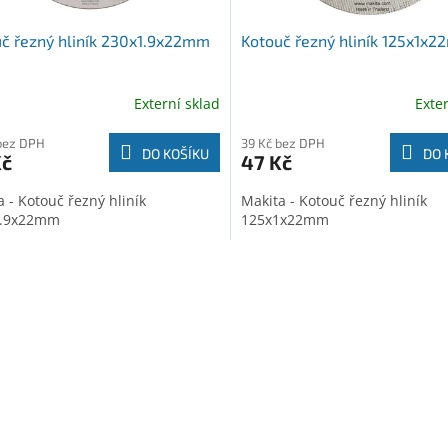
č řezný hliník 230x1.9x22mm
Kotouč řezný hliník 125x1x
Externí sklad
Exte
bez DPH
39 Kč bez DPH
DO KOŠÍKU
DO 
Kč
47 Kč
 - Kotouč řezný hliník
Makita - Kotouč řezný hliník
1.9x22mm
125x1x22mm
O
v
l
á
d
a
c
í
p
r