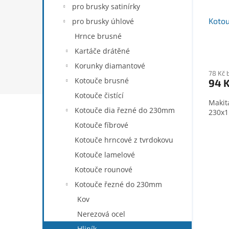
t
pro brusky satinírky
ů
Kotou
pro brusky úhlové
Hrnce brusné
Kartáče drátěné
Korunky diamantové
78 Kč 
Kotouče brusné
94 
Kotouče čistící
Makita
Kotouče dia řezné do 230mm
230x
Kotouče fíbrové
Kotouče hrncové z tvrdokovu
Kotouče lamelové
Kotouče rounové
Kotouče řezné do 230mm
Kov
Nerezová ocel
Hliník