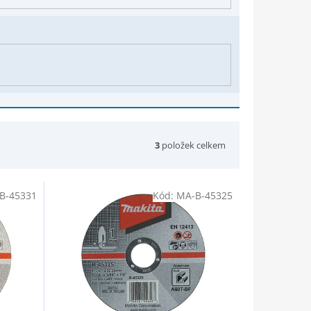
3
položek celkem
B-45331
Kód:
MA-B-45325