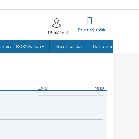
NÁKUPNÍ
KOŠÍK
Prázdný košík
Přihlášení
ainer, L-BOXX®, kufry
Ruční nářadí
Reklamní předměty
42
Kč
95
Kč