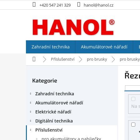
Přejít
+420 547 241 329
hanol@hanol.cz
na
obsah
Zahradní technika
Akumulátorové nářadí
Domů
Příslušenství
pro brusky
pro brusky
P
Řezn
o
Kategorie
Přeskočit
s
kategorie
V
t
Zahradní technika
ý
r
p
a
Akumulátorové nářadí
Na 
i
n
Elektrické nářadí
s
n
Digitální technika
p
í
r
p
Příslušenství
o
a
pro akumulátory a nabíječky