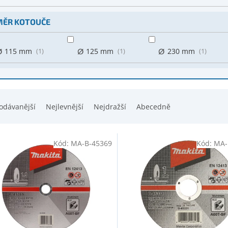
ĚR KOTOUČE
115 mm
1
125 mm
1
230 mm
1
odávanější
Nejlevnější
Nejdražší
Abecedně
Kód:
MA-B-45369
Kód:
MA-