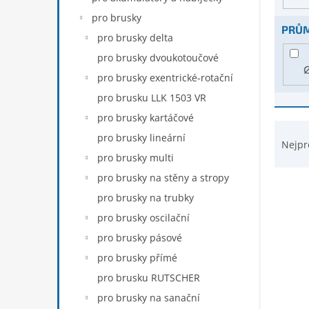
d
n
pro brusky
u
e
PRŮM
k
pro brusky delta
l
t
pro brusky dvoukotoučové
ů
pro brusky exentrické-rotační
pro brusku LLK 1503 VR
pro brusky kartáčové
Ř
pro brusky lineární
a
Nejpr
z
pro brusky multi
e
pro brusky na stěny a stropy
n
pro brusky na trubky
í
p
pro brusky oscilační
r
pro brusky pásové
o
pro brusky přímé
d
pro brusku RUTSCHER
u
k
pro brusky na sanační