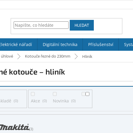
HLEDAT
Elektrické nářadí
Digitální technika
Příslušenství
Syst
 úhlové
Kotouče řezné do 230mm
Hliník
é kotouče – hliník
skladě
0
Akce
0
Novinka
0
3