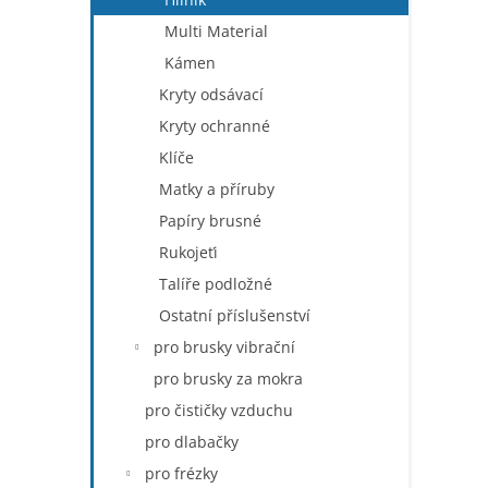
Multi Material
Kámen
Kryty odsávací
Kryty ochranné
Klíče
Matky a příruby
Papíry brusné
Rukojeťi
Talíře podložné
Ostatní příslušenství
pro brusky vibrační
pro brusky za mokra
pro čističky vzduchu
pro dlabačky
pro frézky