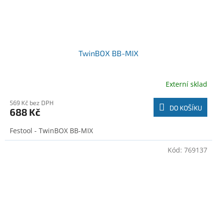
TwinBOX BB-MIX
Externí sklad
569 Kč bez DPH
DO KOŠÍKU
688 Kč
Festool - TwinBOX BB-MIX
Kód:
769137