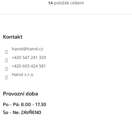
14
položek celkem
O
v
l
Z
á
á
d
p
a
a
Kontakt
c
t
í
í
hanol
@
hanol.cz
p
r
+420 547 241 329
v
+420 603 424 581
k
y
Hanol s.r.o.
v
ý
p
Provozní doba
i
s
Po - Pá: 8.00 - 17.30
u
So - Ne: ZAVŘENO