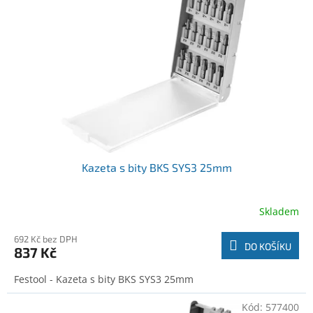
o
t
d
ů
u
k
t
ů
Kazeta s bity BKS SYS3 25mm
Skladem
692 Kč bez DPH
DO KOŠÍKU
837 Kč
Festool - Kazeta s bity BKS SYS3 25mm
Kód:
577400