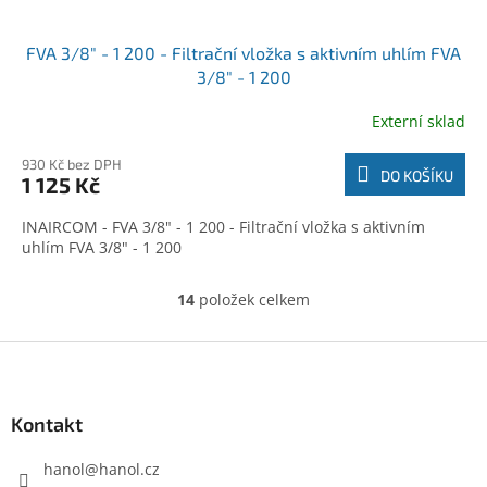
FVA 3/8" - 1 200 - Filtrační vložka s aktivním uhlím FVA
3/8" - 1 200
Externí sklad
930 Kč bez DPH
DO KOŠÍKU
1 125 Kč
INAIRCOM - FVA 3/8" - 1 200 - Filtrační vložka s aktivním
uhlím FVA 3/8" - 1 200
14
položek celkem
O
v
l
Z
á
á
d
p
a
a
Kontakt
c
t
í
í
hanol
@
hanol.cz
p