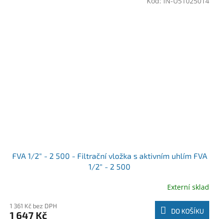
Kód:
IN-U51025014
FVA 1/2" - 2 500 - Filtrační vložka s aktivním uhlím FVA
1/2" - 2 500
Externí sklad
1 361 Kč bez DPH
DO KOŠÍKU
1 647 Kč