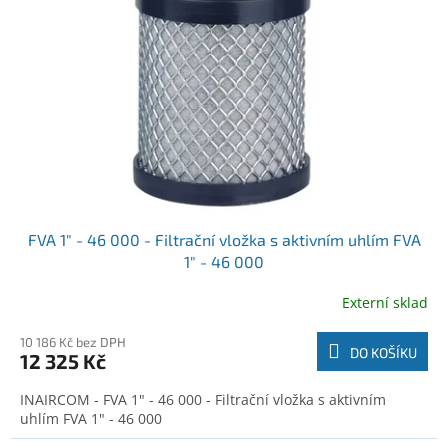
o
t
d
ů
u
k
t
ů
FVA 1" - 46 000 - Filtrační vložka s aktivním uhlím FVA
1" - 46 000
Externí sklad
10 186 Kč bez DPH
DO KOŠÍKU
12 325 Kč
INAIRCOM - FVA 1" - 46 000 - Filtrační vložka s aktivním
uhlím FVA 1" - 46 000