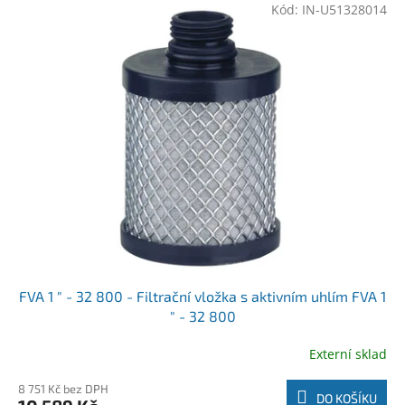
Kód:
IN-U51328014
FVA 1 " - 32 800 - Filtrační vložka s aktivním uhlím FVA 1
" - 32 800
Externí sklad
8 751 Kč bez DPH
DO KOŠÍKU