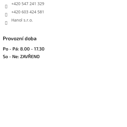
r
+420 547 241 329
v
+420 603 424 581
k
y
Hanol s.r.o.
v
ý
p
Provozní doba
i
s
Po - Pá: 8.00 - 17.30
u
So - Ne: ZAVŘENO