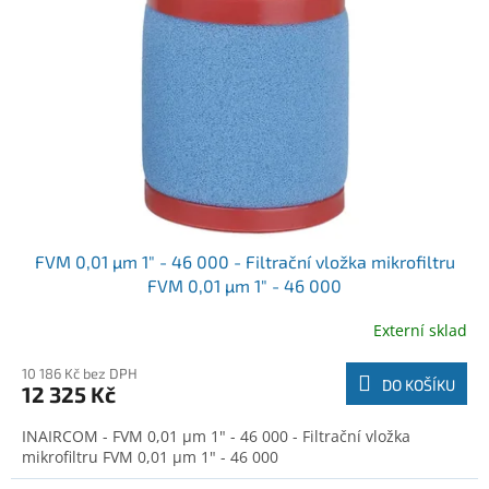
o
t
d
ů
u
k
t
ů
FVM 0,01 µm 1" - 46 000 - Filtrační vložka mikrofiltru
FVM 0,01 µm 1" - 46 000
Externí sklad
10 186 Kč bez DPH
DO KOŠÍKU
12 325 Kč
INAIRCOM - FVM 0,01 µm 1" - 46 000 - Filtrační vložka
mikrofiltru FVM 0,01 µm 1" - 46 000