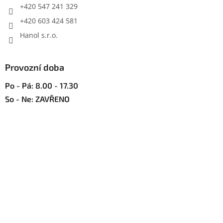
r
+420 547 241 329
v
+420 603 424 581
k
y
Hanol s.r.o.
v
ý
p
Provozní doba
i
s
Po - Pá: 8.00 - 17.30
u
So - Ne: ZAVŘENO