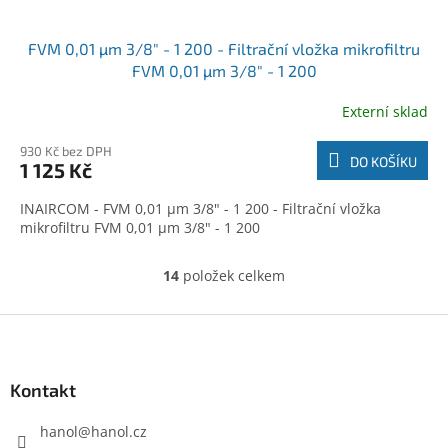
FVM 0,01 µm 3/8" - 1 200 - Filtrační vložka mikrofiltru
FVM 0,01 µm 3/8" - 1 200
Externí sklad
930 Kč bez DPH
DO KOŠÍKU
1 125 Kč
INAIRCOM - FVM 0,01 µm 3/8" - 1 200 - Filtrační vložka
mikrofiltru FVM 0,01 µm 3/8" - 1 200
14
položek celkem
O
v
l
Z
á
á
d
p
a
a
Kontakt
c
t
í
í
hanol
@
hanol.cz
p