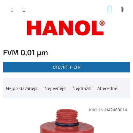
Přejít
NÁKUP
na
obsah
KOŠÍK
FVM 0,01 µm
V
OTEVŘÍT FILTR
ý
p
Ř
i
a
Nejprodávanější
Nejlevnější
Nejdražší
Abecedně
s
z
p
e
r
n
o
Kód:
IN-U42460014
í
d
p
u
r
k