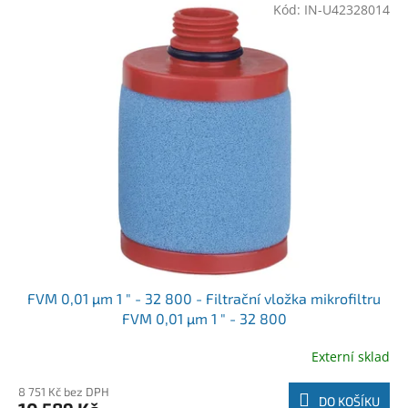
Kód:
IN-U42328014
FVM 0,01 µm 1 " - 32 800 - Filtrační vložka mikrofiltru
FVM 0,01 µm 1 " - 32 800
Externí sklad
8 751 Kč bez DPH
DO KOŠÍKU