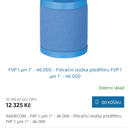
o
t
d
ů
u
k
t
ů
FVP 1 µm 1" - 46 000 - Filtrační vložka předfiltru FVP 1
µm 1" - 46 000
Externí sklad
10 186 Kč bez DPH
DO KOŠÍKU
12 325 Kč
INAIRCOM - FVP 1 µm 1" - 46 000 - Filtrační vložka předfiltru
FVP 1 µm 1" - 46 000