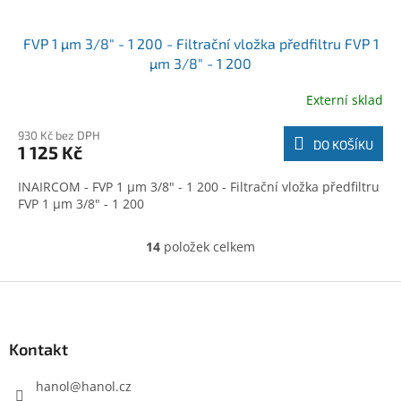
FVP 1 µm 3/8" - 1 200 - Filtrační vložka předfiltru FVP 1
µm 3/8" - 1 200
Externí sklad
930 Kč bez DPH
DO KOŠÍKU
1 125 Kč
INAIRCOM - FVP 1 µm 3/8" - 1 200 - Filtrační vložka předfiltru
FVP 1 µm 3/8" - 1 200
14
položek celkem
O
v
l
Z
á
á
d
p
a
a
Kontakt
c
t
í
í
hanol
@
hanol.cz
p