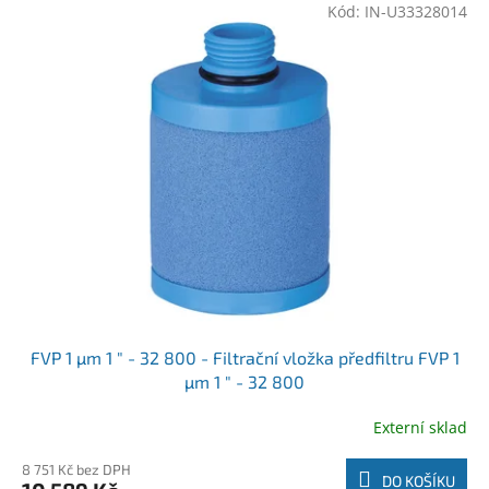
Kód:
IN-U33328014
FVP 1 µm 1 " - 32 800 - Filtrační vložka předfiltru FVP 1
µm 1 " - 32 800
Externí sklad
8 751 Kč bez DPH
DO KOŠÍKU