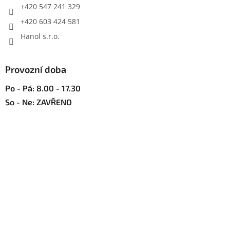
r
+420 547 241 329
v
+420 603 424 581
k
y
Hanol s.r.o.
v
ý
p
Provozní doba
i
s
Po - Pá: 8.00 - 17.30
u
So - Ne: ZAVŘENO